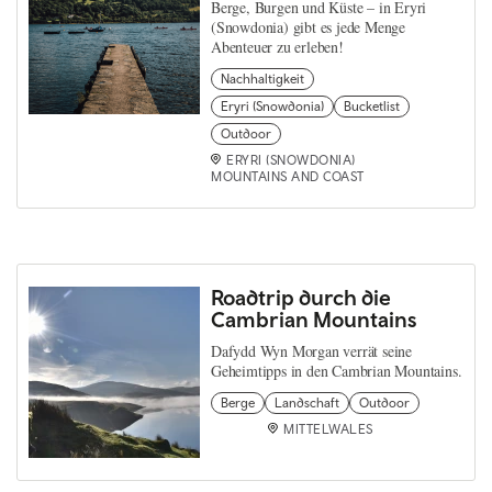
Berge, Burgen und Küste – in Eryri
(Snowdonia) gibt es jede Menge
Abenteuer zu erleben!
Nachhaltigkeit
Eryri (Snowdonia)
Bucketlist
Outdoor
ERYRI (SNOWDONIA)
MOUNTAINS AND COAST
Roadtrip durch die
Cambrian Mountains
Dafydd Wyn Morgan verrät seine
Geheimtipps in den Cambrian Mountains.
Berge
Landschaft
Outdoor
MITTELWALES