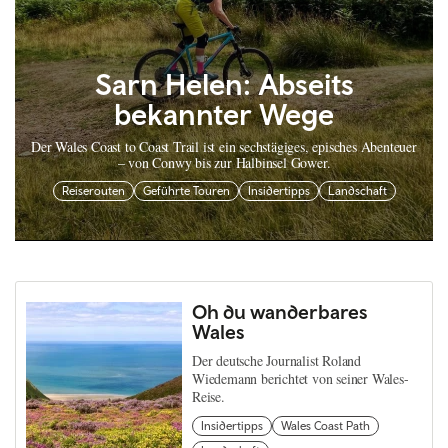
Sarn Helen: Abseits
bekannter Wege
Der Wales Coast to Coast Trail ist ein sechstägiges, episches Abenteuer
– von Conwy bis zur Halbinsel Gower.
Reiserouten
Geführte Touren
Insidertipps
Landschaft
Oh du wanderbares
Wales
Der deutsche Journalist Roland
Wiedemann berichtet von seiner Wales-
Reise.
Insidertipps
Wales Coast Path