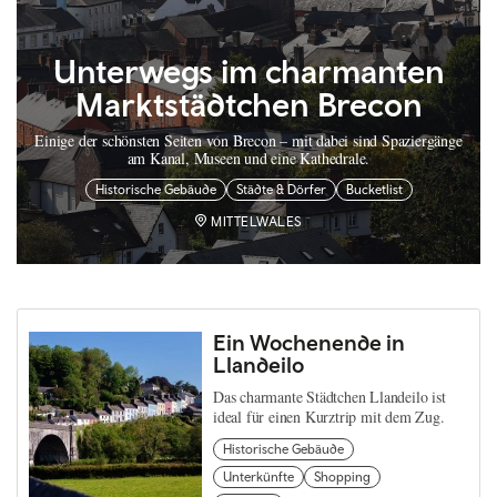
Unterwegs im charmanten
Marktstädtchen Brecon
Einige der schönsten Seiten von Brecon – mit dabei sind Spaziergänge
am Kanal, Museen und eine Kathedrale.
Historische Gebäude
Städte & Dörfer
Bucketlist
MITTELWALES
Ein Wochenende in
Llandeilo
Das charmante Städtchen Llandeilo ist
ideal für einen Kurztrip mit dem Zug.
Historische Gebäude
Unterkünfte
Shopping