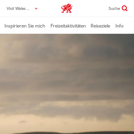
Direkt
Visit Wales DE
Suche
VisitWales home
zum
Seiteninhalt
Inspirieren Sie mich
Freizeitaktivitäten
Reiseziele
Info