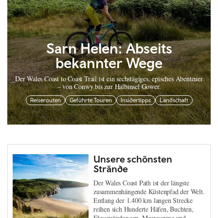
Sarn Helen: Abseits
bekannter Wege
Der Wales Coast to Coast Trail ist ein sechstägiges, episches Abenteuer
– von Conwy bis zur Halbinsel Gower.
Reiserouten
Geführte Touren
Insidertipps
Landschaft
Unsere schönsten
Strände
Der Wales Coast Path ist der längste
zusammenhängende Küstenpfad der Welt.
Entlang der 1.400 km langen Strecke
reihen sich Hunderte Häfen, Buchten,
Flussmündungen, Meeresarme und