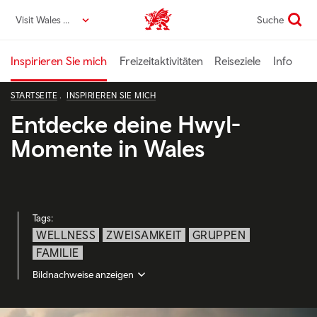
Direkt
Visit Wales DE
Suche
VisitWales home
zum
Seiteninhalt
Inspirieren Sie mich
Freizeitaktivitäten
Reiseziele
Info
STARTSEITE
INSPIRIEREN SIE MICH
Entdecke deine Hwyl-
Momente in Wales
Tags:
WELLNESS
ZWEISAMKEIT
GRUPPEN
FAMILIE
Bildnachweise anzeigen