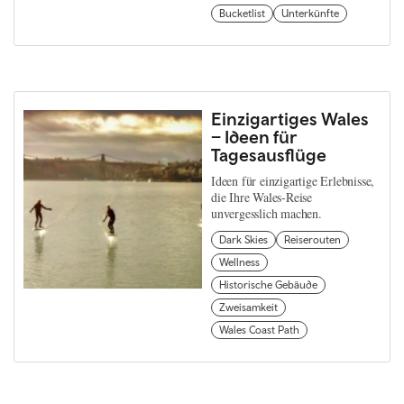
Bucketlist
Unterkünfte
Einzigartiges Wales
– Ideen für
Tagesausflüge
Ideen für einzigartige Erlebnisse,
die Ihre Wales-Reise
unvergesslich machen.
Dark Skies
Reiserouten
Wellness
Historische Gebäude
Zweisamkeit
Wales Coast Path