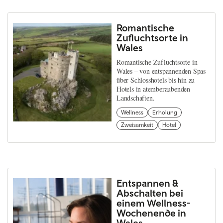
Romantische
Zufluchtsorte in
Wales
Romantische Zufluchtsorte in
Wales – von entspannenden Spas
über Schlosshotels bis hin zu
Hotels in atemberaubenden
Landschaften.
Wellness
Erholung
Zweisamkeit
Hotel
Entspannen &
Abschalten bei
einem Wellness-
Wochenende in
Wales