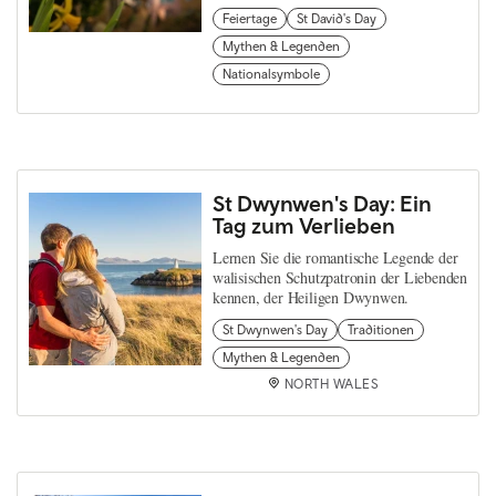
Feiertage
St David's Day
Mythen & Legenden
Nationalsymbole
St Dwynwen's Day: Ein
Tag zum Verlieben
Lernen Sie die romantische Legende der
walisischen Schutzpatronin der Liebenden
kennen, der Heiligen Dwynwen.
St Dwynwen's Day
Traditionen
Mythen & Legenden
NORTH WALES