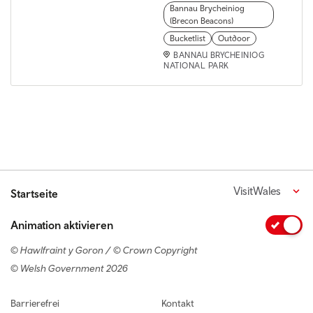
Bannau Brycheiniog
(Brecon Beacons)
Bucketlist
Outdoor
BANNAU BRYCHEINIOG
NATIONAL PARK
VisitWales
Startseite
Animation aktivieren
© Hawlfraint y Goron / © Crown Copyright
© Welsh Government 2026
Footer navigation
Barrierefrei
Kontakt