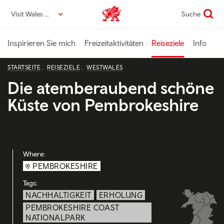
Direkt
Visit Wales DE
Suche
VisitWales home
zum
Seiteninhalt
Inspirieren Sie mich
Freizeitaktivitäten
Reiseziele
Info
STARTSEITE
REISEZIELE
WESTWALES
Die atemberaubend schöne
Küste von Pembrokeshire
Where:
PEMBROKESHIRE
Tags:
NACHHALTIGKEIT
ERHOLUNG
PEMBROKESHIRE COAST
NATIONALPARK