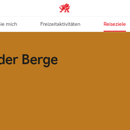
VisitWales home
Sie mich
Freizeitaktivitäten
Reiseziele
 der Berge