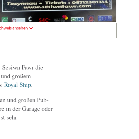
chweis ansehen
 Sesiwn Fawr die
y und großem
ls
Royal Ship
.
nen und großen Pub-
rre in der Garage oder
st sehr