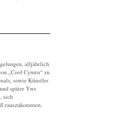
gelungen, alljährlich
 von „Cool Cymru“ zu
mals, sowie Künstler
(und später Yws
, sich
roß rauszukommen.