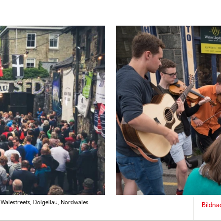
alestreets, Dolgellau, Nordwales
Bildna