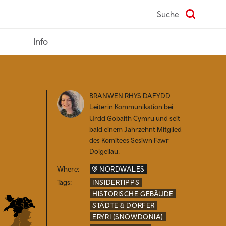
Suche
Info
BRANWEN RHYS DAFYDD
Leiterin Kommunikation bei
Urdd Gobaith Cymru und seit
bald einem Jahrzehnt Mitglied
des Komitees Sesiwn Fawr
Dolgellau.
Where:
NORDWALES
Tags:
INSIDERTIPPS
HISTORISCHE GEBÄUDE
STÄDTE & DÖRFER
ERYRI (SNOWDONIA)