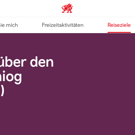
VisitWales home
Sie mich
Freizeitaktivitäten
Reiseziele
über den
niog
)