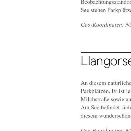
Beobachtungsstandort
See stehen Parkplätz
Geo-Koordinaten: N5
Llangors
An diesem natürliche
Parkplätzen. Er ist l
Milchstraße sowie au
Am See befindet sich
diesem wunderschöne
Geo-Koordinaten: N5