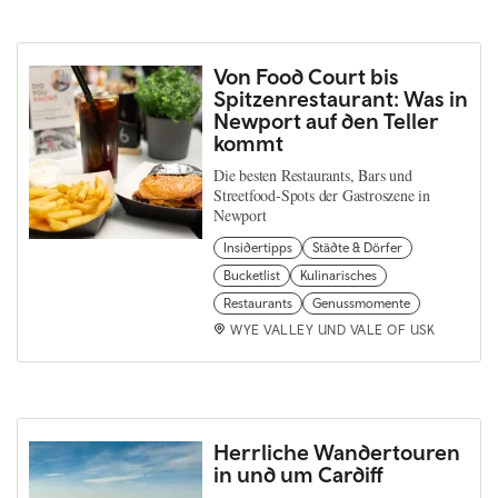
Von Food Court bis
Spitzenrestaurant: Was in
Newport auf den Teller
kommt
Die besten Restaurants, Bars und
Streetfood-Spots der Gastroszene in
Newport
Insidertipps
Städte & Dörfer
Bucketlist
Kulinarisches
Restaurants
Genussmomente
WYE VALLEY UND VALE OF USK
Herrliche Wandertouren
in und um Cardiff