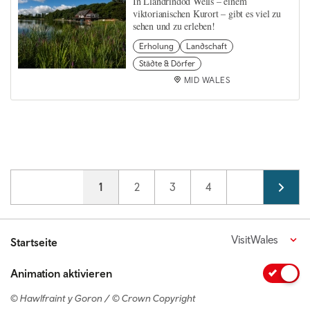
In Llandrindod Wells – einem
viktorianischen Kurort – gibt es viel zu
sehen und zu erleben!
Erholung
Landschaft
Städte & Dörfer
MID WALES
Pagination
Current page
1
Page
2
Page
3
Page
4
VisitWales
Startseite
Animation aktivieren
© Hawlfraint y Goron / © Crown Copyright