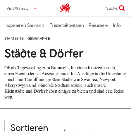
Direkt
Visit Wales DE
Suche
VisitWales home
zum
Seiteninhalt
Inspirieren Sie mich
Freizeitaktivitäten
Reiseziele
Info
STARTSEITE
GEOGRAPHIE
Städte & Dörfer
Ob als Tagesausflug zum Bummeln, für einen Konzertbesuch,
einen Event oder als Ausgangspunkt für Ausflüge in die Umgebung
– nicht nur Cardiff und größere Städte wie Swansea, Newport,
Aberystwyth sind lohnende Städtereiseziele, auch unsere
Kleinstädte und Dörfer haben einiges zu bieten und sind eine Reise
wert.
Sortieren