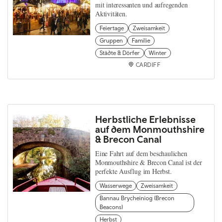
mit interessanten und aufregenden
Aktivitäten.
Feiertage
Zweisamkeit
Gruppen
Familie
Städte & Dörfer
Winter
CARDIFF
Herbstliche Erlebnisse
auf dem Monmouthshire
& Brecon Canal
Eine Fahrt auf dem beschaulichen
Monmouthshire & Brecon Canal ist der
perfekte Ausflug im Herbst.
Wasserwege
Zweisamkeit
Bannau Brycheiniog (Brecon
Beacons)
Herbst