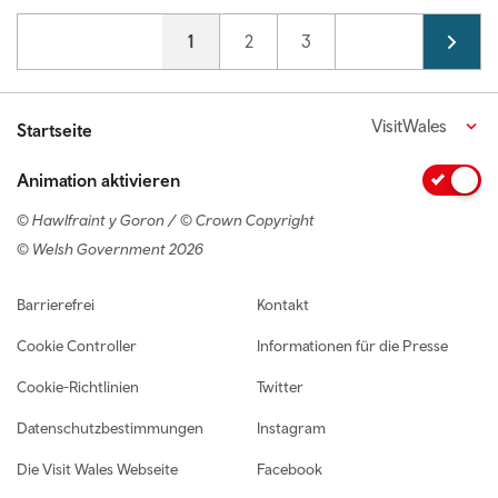
Pagination
Current page
1
Page
2
Page
3
VisitWales
Startseite
Animation aktivieren
© Hawlfraint y Goron / © Crown Copyright
© Welsh Government 2026
Footer navigation
Barrierefrei
Kontakt
Cookie Controller
Informationen für die Presse
Cookie-Richtlinien
Twitter
Datenschutzbestimmungen
Instagram
Die Visit Wales Webseite
Facebook