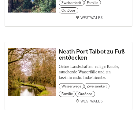
Zweisamkeit
Familie
Outdoor
WESTWALES
Neath Port Talbot zu Fuß
entdecken
Grüne Landschaften, ruhige Kanäle,
rauschende Wasserfälle und ein
faszinierendes Industrieerbe.
Wasserwege
Zweisamkeit
Familie
Outdoor
WESTWALES