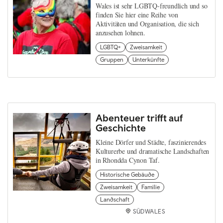
Wales ist sehr LGBTQ-freundlich und so
finden Sie hier eine Reihe von
Aktivitäten und Organisation, die sich
anzusehen lohnen.
LGBTQ+
Zweisamkeit
Gruppen
Unterkünfte
Abenteuer trifft auf
Geschichte
Kleine Dörfer und Städte, faszinierendes
Kulturerbe und dramatische Landschaften
in Rhondda Cynon Taf.
Historische Gebäude
Zweisamkeit
Familie
Landschaft
SÜDWALES