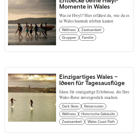
Entdecke deine Hwyl-
Momente in Wales
Was ist Hwyl? Hier erfährst du, wie du es
in Wales hautnah erleben kannst.
Wellness
Zweisamkeit
Gruppen
Familie
Einzigartiges Wales –
Ideen für Tagesausflüge
Ideen für einzigartige Erlebnisse, die Ihre
Wales-Reise unvergesslich machen.
Dark Skies
Reiserouten
Wellness
Historische Gebäude
Zweisamkeit
Wales Coast Path