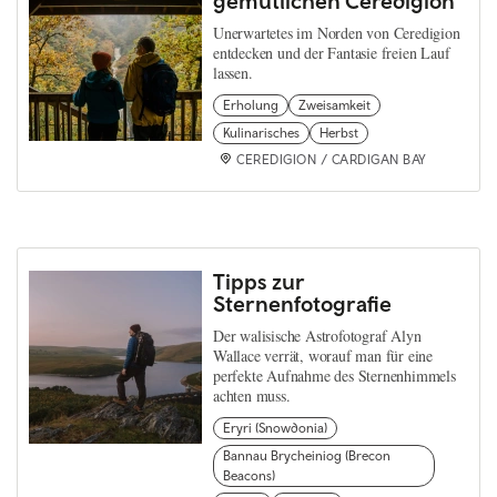
gemütlichen Ceredigion
Unerwartetes im Norden von Ceredigion
entdecken und der Fantasie freien Lauf
lassen.
Erholung
Zweisamkeit
Kulinarisches
Herbst
CEREDIGION / CARDIGAN BAY
Tipps zur
Sternenfotografie
Der walisische Astrofotograf Alyn
Wallace verrät, worauf man für eine
perfekte Aufnahme des Sternenhimmels
achten muss.
Eryri (Snowdonia)
Bannau Brycheiniog (Brecon
Beacons)