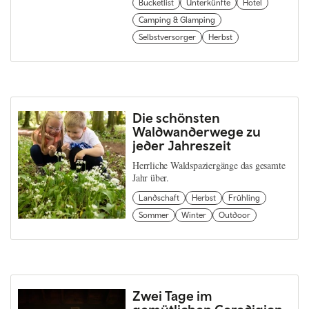
Bucketlist
Unterkünfte
Hotel
Camping & Glamping
Selbstversorger
Herbst
Die schönsten
Waldwanderwege zu
jeder Jahreszeit
Herrliche Waldspaziergänge das gesamte
Jahr über.
Landschaft
Herbst
Frühling
Sommer
Winter
Outdoor
Zwei Tage im