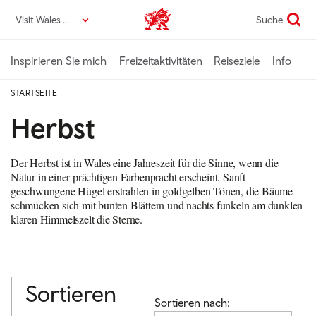
Direkt
Visit Wales DE
Suche
VisitWales home
zum
Seiteninhalt
Inspirieren Sie mich
Freizeitaktivitäten
Reiseziele
Info
STARTSEITE
Herbst
Der Herbst ist in Wales eine Jahreszeit für die Sinne, wenn die
Natur in einer prächtigen Farbenpracht erscheint. Sanft
geschwungene Hügel erstrahlen in goldgelben Tönen, die Bäume
schmücken sich mit bunten Blättern und nachts funkeln am dunklen
klaren Himmelszelt die Sterne.
Sortieren
Sortieren nach: