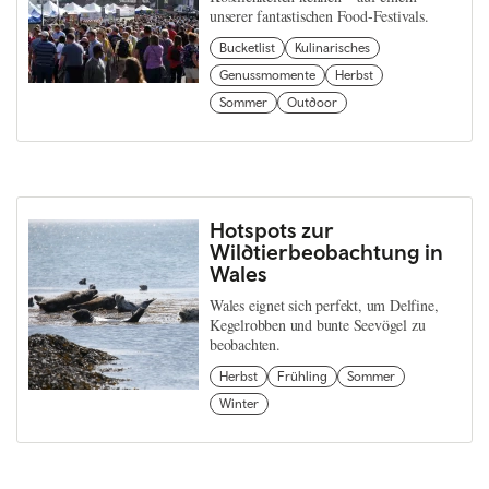
unserer fantastischen Food-Festivals.
Bucketlist
Kulinarisches
Genussmomente
Herbst
Sommer
Outdoor
Hotspots zur
Wildtierbeobachtung in
Wales
Wales eignet sich perfekt, um Delfine,
Kegelrobben und bunte Seevögel zu
beobachten.
Herbst
Frühling
Sommer
Winter