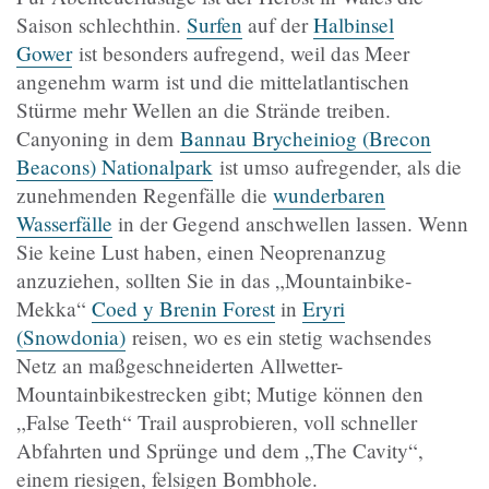
Saison schlechthin.
Surfen
auf der
Halbinsel
Gower
ist besonders aufregend, weil das Meer
angenehm warm ist und die mittelatlantischen
Stürme mehr Wellen an die Strände treiben.
Canyoning in dem
Bannau Brycheiniog (Brecon
Beacons) Nationalpark
ist umso aufregender, als die
zunehmenden Regenfälle die
wunderbaren
Wasserfälle
in der Gegend anschwellen lassen. Wenn
Sie keine Lust haben, einen Neoprenanzug
anzuziehen, sollten Sie in das „Mountainbike-
Mekka“
Coed y Brenin Forest
in
Eryri
(Snowdonia)
reisen, wo es ein stetig wachsendes
Netz an maßgeschneiderten Allwetter-
Mountainbikestrecken gibt; Mutige können den
„False Teeth“ Trail ausprobieren, voll schneller
Abfahrten und Sprünge und dem „The Cavity“,
einem riesigen, felsigen Bombhole.