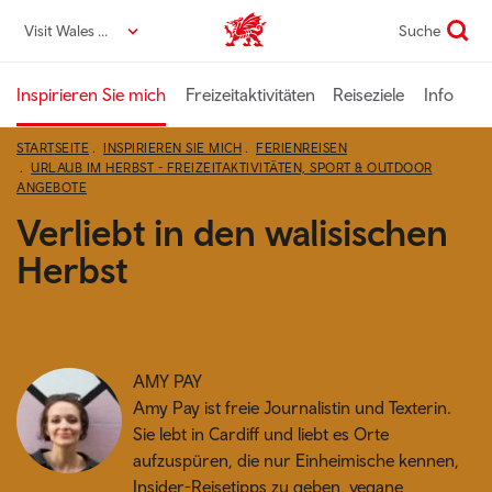
Direkt
Visit Wales DE
Suche
VisitWales home
zum
Seiteninhalt
Inspirieren Sie mich
Freizeitaktivitäten
Reiseziele
Info
STARTSEITE
INSPIRIEREN SIE MICH
FERIENREISEN
URLAUB IM HERBST - FREIZEITAKTIVITÄTEN, SPORT & OUTDOOR
ANGEBOTE
Verliebt in den walisischen
Herbst
AMY PAY
Amy Pay ist freie Journalistin und Texterin.
Sie lebt in Cardiff und liebt es Orte
aufzuspüren, die nur Einheimische kennen,
Insider-Reisetipps zu geben, vegane