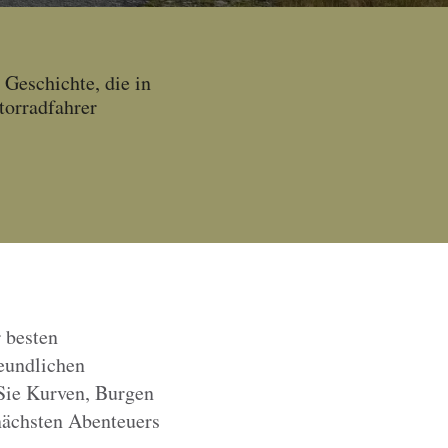
Geschichte, die in
torradfahrer
r besten
eundlichen
Sie Kurven, Burgen
nächsten Abenteuers