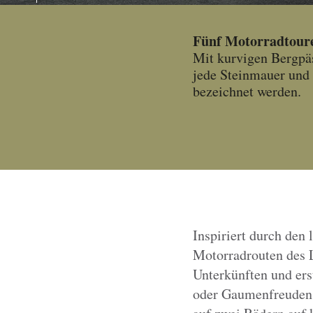
Fünf Motorradtoure
Mit kurvigen Bergpäs
jede Steinmauer und 
bezeichnet werden.
Inspiriert durch den
Motorradrouten des L
Unterkünften und er
oder Gaumenfreuden n