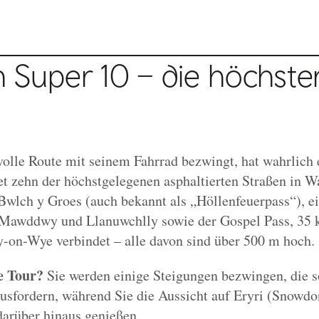
h Super 10 – die höchste
olle Route mit seinem Fahrrad bezwingt, hat wahrlich
det zehn der höchstgelegenen asphaltierten Straßen in W
Bwlch y Groes (auch bekannt als „Höllenfeuerpass“), e
 Mawddwy und Llanuwchlly sowie der Gospel Pass, 35 k
-on-Wye verbindet – alle davon sind über 500 m hoch.
e Tour?
Sie werden einige Steigungen bezwingen, die 
ausfordern, während Sie die Aussicht auf Eryri (Snowdo
arüber hinaus genießen.