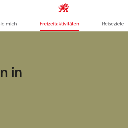
VisitWales home
Sie mich
Freizeitaktivitäten
Reiseziele
n in