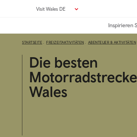
Direkt
Visit Wales DE
zum
Seiteninhalt
Inspirieren 
STARTSEITE
FREIZEITAKTIVITÄTEN
ABENTEUER & AKTIVITÄTEN
Die besten
Motorradstrecke
Wales