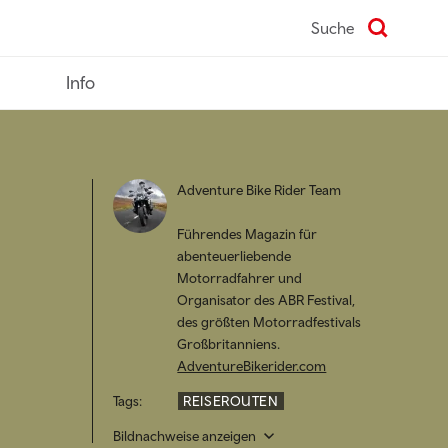
Suche
Info
Adventure Bike Rider Team
Führendes Magazin für
abenteuerliebende
Motorradfahrer und
Organisator des ABR Festival,
des größten Motorradfestivals
Großbritanniens.
AdventureBikerider.com
Tags:
REISEROUTEN
Bildnachweise anzeigen