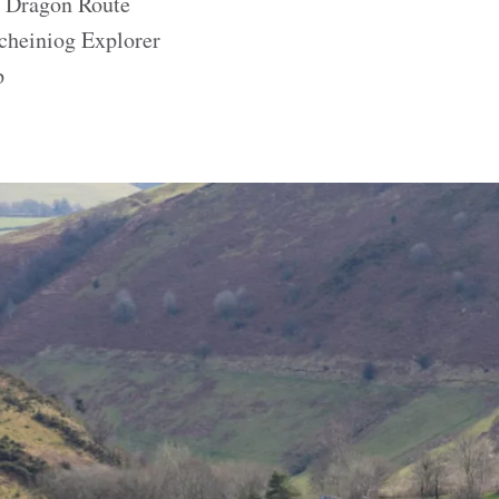
e Dragon Route
cheiniog Explorer
p