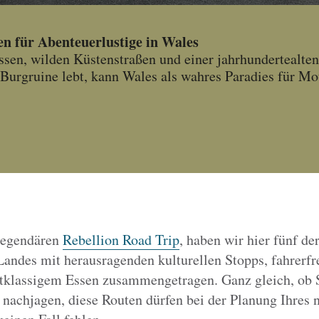
n für Abenteuerlustige in Wales
sen, wilden Küstenstraßen und einer jahrhundertealten 
Burgruine lebt, kann Wales als wahres Paradies für Mo
 legendären
Rebellion Road Trip
, haben wir hier fünf de
andes mit herausragenden kulturellen Stopps, fahrerfr
stklassigem Essen zusammengetragen. Ganz gleich, ob 
achjagen, diese Routen dürfen bei der Planung Ihres 