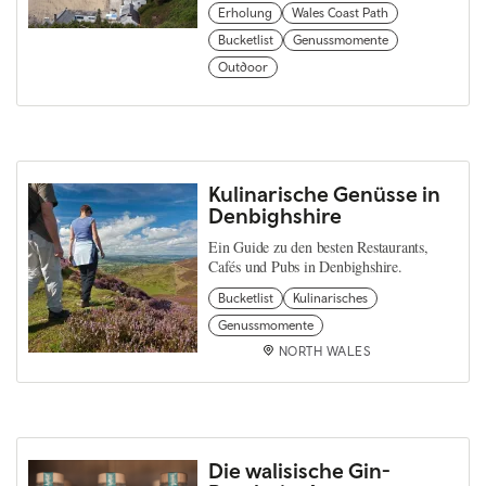
Erholung
Wales Coast Path
Bucketlist
Genussmomente
Outdoor
Kulinarische Genüsse in
Denbighshire
Ein Guide zu den besten Restaurants,
Cafés und Pubs in Denbighshire.
Bucketlist
Kulinarisches
Genussmomente
NORTH WALES
Die walisische Gin-