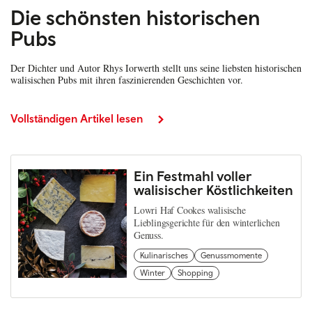
Die schönsten historischen
Pubs
Der Dichter und Autor Rhys Iorwerth stellt uns seine liebsten historischen
walisischen Pubs mit ihren faszinierenden Geschichten vor.
Vollständigen Artikel lesen
Ein Festmahl voller
walisischer Köstlichkeiten
Lowri Haf Cookes walisische
Lieblingsgerichte für den winterlichen
Genuss.
Kulinarisches
Genussmomente
Winter
Shopping