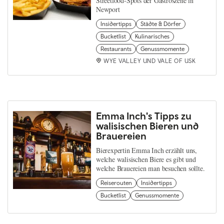
Streetfood-Spots der Gastroszene in
Newport
Insidertipps
Städte & Dörfer
Bucketlist
Kulinarisches
Restaurants
Genussmomente
WYE VALLEY UND VALE OF USK
Emma Inch's Tipps zu
walisischen Bieren und
Brauereien
Bierexpertin Emma Inch erzählt uns,
welche walisischen Biere es gibt und
welche Brauereien man besuchen sollte.
Reiserouten
Insidertipps
Bucketlist
Genussmomente