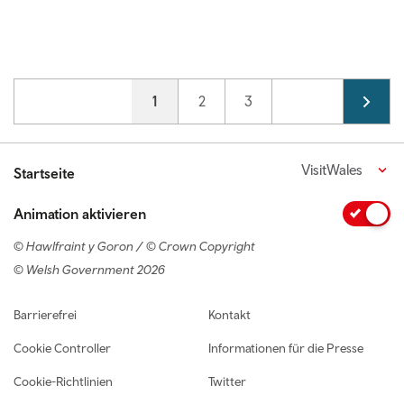
Pagination
Current page
1
Page
2
Page
3
VisitWales
Startseite
Animation aktivieren
© Hawlfraint y Goron / © Crown Copyright
© Welsh Government 2026
Footer navigation
Barrierefrei
Kontakt
Cookie Controller
Informationen für die Presse
Cookie-Richtlinien
Twitter