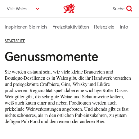
Direkt
Visit Wales DE
Suche
VisitWales home
zum
Seiteninhalt
Inspirieren Sie mich
Freizeitaktivitäten
Reiseziele
Info
STARTSEITE
Genussmomente
Sie werden erstaunt sein, wie viele kleine Brauereien und
Boutique-Destillerien es in Wales gibt, die ihr Handwerk verstehen
und preisgekrönte Craftbiere, Gins, Whisky und Liköre
produzieren. Regionalität spielt dabei eine wichtige Rolle. Das es
Weingüter gibt, die sehr gute Weine und Schaumweine keltern,
weiß auch kaum einer und neben Foodtouren werden auch
prickelnde Weinverkostungen angeboten. Und abends gibt es fast
nichts schöneres, als in den örtlichen Pub einzukehren, zu gutem
deftigen Pub Food und dem einen oder anderen Bier.