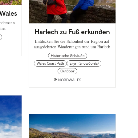
 Wales
Wiedemann
ise.
Harlech zu Fuß erkunden
Entdecken Sie die Schönheit der Region auf
ausgedehnten Wanderungen rund um Harlech
Historische Gebäude
Wales Coast Path
Eryri (Snowdonia)
Outdoor
NORDWALES