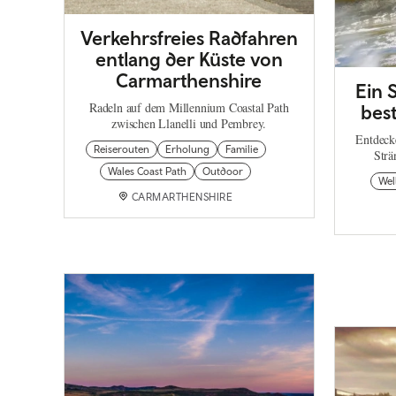
Verkehrsfreies Radfahren
entlang der Küste von
Carmarthenshire
Ein 
Radeln auf dem Millennium Coastal Path
bes
zwischen Llanelli und Pembrey.
Entdecke
Reiserouten
Erholung
Familie
Strä
Wales Coast Path
Outdoor
Wel
CARMARTHENSHIRE