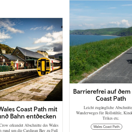
Barrierefrei auf dem
Coast Path
Leicht zugängliche Abschnitte
ales Coast Path mit
Wanderweges für Rollstühle, Kin
und Bahn entdecken
Trikes etc.
Crow erkundet Abschnitte des Wales
Wales Coast Path
th rund um die Cardigan Bay zu Fuß