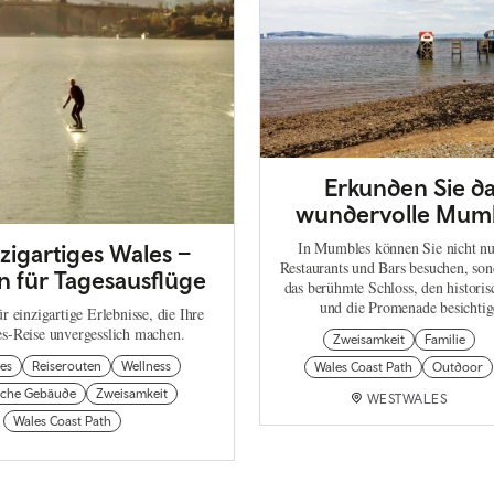
Erkunden Sie d
wundervolle Mum
In Mumbles können Sie nicht nu
zigartiges Wales –
Restaurants und Bars besuchen, so
n für Tagesausflüge
das berühmte Schloss, den historis
und die Promenade besichtig
r einzigartige Erlebnisse, die Ihre
s-Reise unvergesslich machen.
Zweisamkeit
Familie
ies
Reiserouten
Wellness
Wales Coast Path
Outdoor
ische Gebäude
Zweisamkeit
WESTWALES
Wales Coast Path