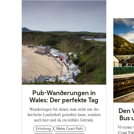
Pub-Wanderungen in
Wales: Der perfekte Tag
Wanderungen bei denen man nicht nur die
Den W
herrliche Landschaft genießen kann, sondern
Bus 
auch hier und da ein kühles Getränk.
Vivienne 
Erholung
Wales Coast Path
Coast Pa