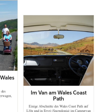
 Wales
 des
Im Van am Wales Coast
derwagen,
Path
Einige Abschnitte des Wales Coast Path auf
Llŷn und in Eryri (Snowdonia) im Campervan