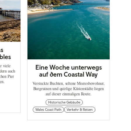
as
bles
r viele
Eine Woche unterwegs
ndern auch
auf dem Coastal Way
chen Pier
en.
Versteckte Buchten, seltene Meeresbewohner,
Burgruinen und quirlige Küstenstädte liegen
auf dieser einmaligen Route.
Historische Gebäude
Wales Coast Path
Verkehr & Reisen