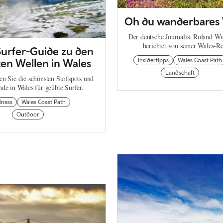
Oh du wanderbares
Der deutsche Journalist Roland 
berichtet von seiner Wales-Re
Surfer-Guide zu den
ten Wellen in Wales
Insidertipps
Wales Coast Path
Landschaft
n Sie die schönsten Surfspots und
nde in Wales für geübte Surfer.
lness
Wales Coast Path
Outdoor