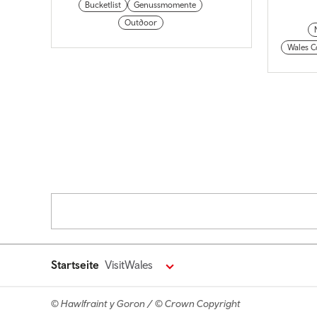
Bucketlist
Genussmomente
Outdoor
Wales C
Pagination
Startseite
VisitWales
© Hawlfraint y Goron / © Crown Copyright