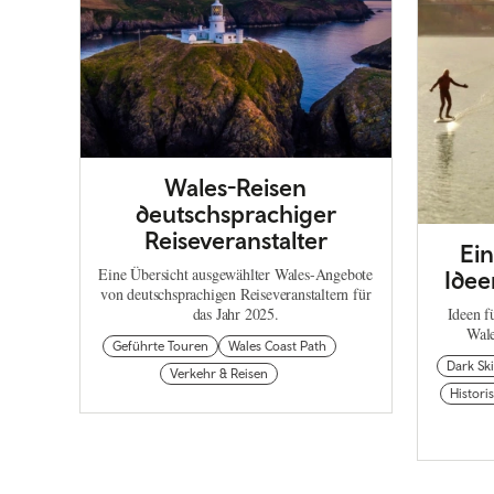
Wales-Reisen
deutschsprachiger
Reiseveranstalter
Ein
Eine Übersicht ausgewählter Wales-Angebote
Idee
von deutschsprachigen Reiseveranstaltern für
das Jahr 2025.
Ideen fü
Wale
Geführte Touren
Wales Coast Path
Dark Sk
Verkehr & Reisen
Histor