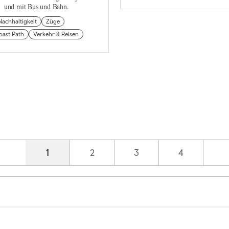
und mit Bus und Bahn.
Nachhaltigkeit
Züge
oast Path
Verkehr & Reisen
Current page
1
Page
2
Page
3
Page
4