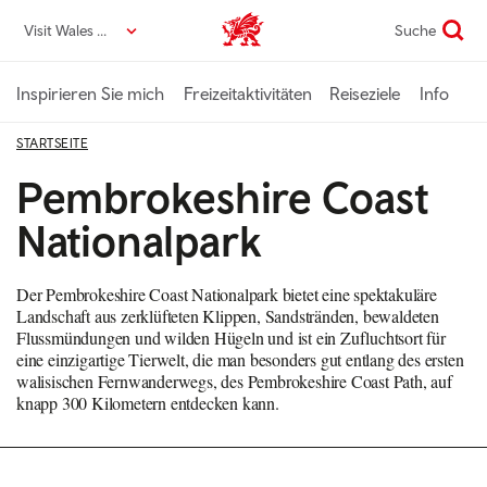
Direkt
Visit Wales DE
Suche
VisitWales home
zum
Seiteninhalt
Inspirieren Sie mich
Freizeitaktivitäten
Reiseziele
Info
STARTSEITE
Pembrokeshire Coast
Nationalpark
Der Pembrokeshire Coast Nationalpark bietet eine spektakuläre
Landschaft aus zerklüfteten Klippen, Sandstränden, bewaldeten
Flussmündungen und wilden Hügeln und ist ein Zufluchtsort für
eine einzigartige Tierwelt, die man besonders gut entlang des ersten
walisischen Fernwanderwegs, des Pembrokeshire Coast Path, auf
knapp 300 Kilometern entdecken kann.