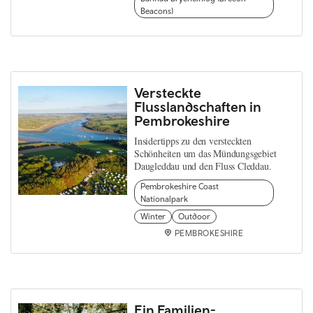
Beacons)
Versteckte
Flusslandschaften in
Pembrokeshire
Insidertipps zu den versteckten
Schönheiten um das Mündungsgebiet
Daugleddau und den Fluss Cleddau.
Pembrokeshire Coast
Nationalpark
Winter
Outdoor
PEMBROKESHIRE
Ein Familien-