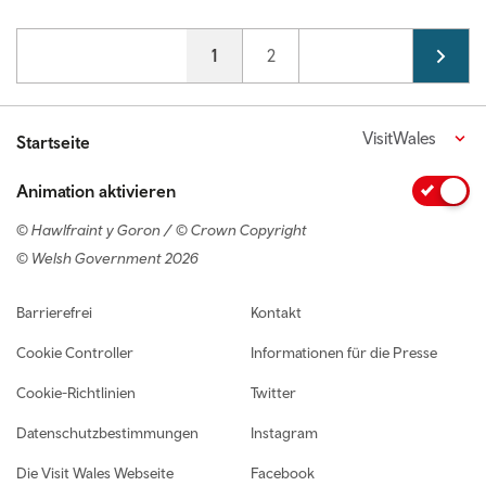
Pagination
Current page
1
Page
2
VisitWales
Startseite
Animation aktivieren
© Hawlfraint y Goron / © Crown Copyright
© Welsh Government 2026
Footer navigation
Barrierefrei
Kontakt
Cookie Controller
Informationen für die Presse
Cookie-Richtlinien
Twitter
Datenschutzbestimmungen
Instagram
Die Visit Wales Webseite
Facebook