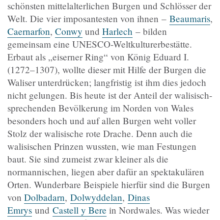
schönsten mittelalterlichen Burgen und Schlösser der
Welt. Die vier imposantesten von ihnen
–
Beaumaris
,
Caernarfon
,
Conwy
und
Harlech
– b
ilden
gemeinsam eine UNESCO-Weltkulturerbestätte.
Erbaut als
„
eiserner Ring
“
von König Eduard I.
(1272–1307), wollte dieser mit Hilfe der Burgen die
Waliser unterdrücken; langfristig ist ihm dies jedoch
nicht gelungen. Bis heute ist der Anteil der walisisch-
sprechenden Bevölkerung im Norden von Wales
besonders hoch und auf allen Burgen weht voller
Stolz der walisische rote Drache. Denn auch die
walisischen Prinzen wussten, wie man Festungen
baut. Sie sind zumeist zwar kleiner als die
normannischen, liegen aber dafür an spektakulären
Orten. Wunderbare Beispiele hierfür sind die Burgen
von
Dolbadarn
,
Dolwyddelan
,
Dinas
Emrys
und
Castell y Bere
in Nordwales. Was wieder