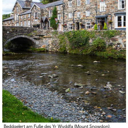
Beddgelert am Fuße des Yr Wyddfa (Mount Snowdon),