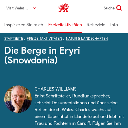
Direkt
Visit Wales DE
Suche
VisitWales home
zum
Seiteninhalt
Inspirieren Sie mich
Freizeitaktivitäten
Reiseziele
Info
STARTSEITE
FREIZEITAKTIVITÄTEN
NATUR & LANDSCHAFTEN
Die Berge in Eryri
(Snowdonia)
CHARLES WILLIAMS
Er ist Schriftsteller, Rundfunksprecher,
schreibt Dokumentationen und über seine
Reisen durch Wales. Charles wuchs auf
einem Bauernhof in Llandeilo auf und lebt mit
Frau und Töchtern in Cardiff. Folgen Sie ihm