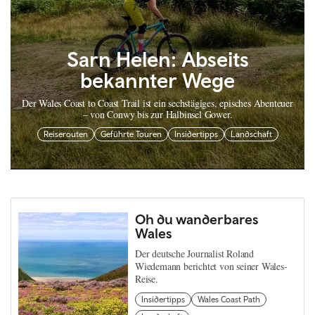
Sarn Helen: Abseits
bekannter Wege
Der Wales Coast to Coast Trail ist ein sechstägiges, episches Abenteuer
– von Conwy bis zur Halbinsel Gower.
Reiserouten
Geführte Touren
Insidertipps
Landschaft
Oh du wanderbares
Wales
Der deutsche Journalist Roland
Wiedemann berichtet von seiner Wales-
Reise.
Insidertipps
Wales Coast Path