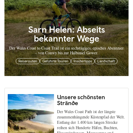
Sarn Helen: Abseits
bekannter Wege
Der Wales Coast to Coast Trail ist ein sechstägiges, episches Abenteuer
– von Conwy bis zur Halbinsel Gower.
Reiserouten
Geführte Touren
Insidertipps
Landschaft
Unsere schönsten
Strände
Der Wales Coast Path ist der längste
zusammenhängende Küstenpfad der Welt.
Entlang der 1.400 km langen Strecke
reihen sich Hunderte Häfen, Buchten,
Flussmündungen, Meeresarme und