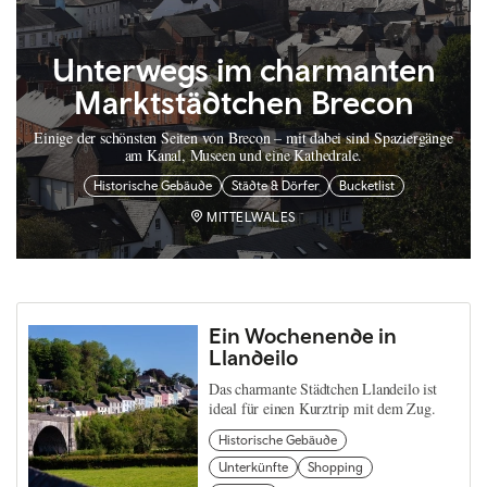
Unterwegs im charmanten
Marktstädtchen Brecon
Einige der schönsten Seiten von Brecon – mit dabei sind Spaziergänge
am Kanal, Museen und eine Kathedrale.
Historische Gebäude
Städte & Dörfer
Bucketlist
MITTELWALES
Ein Wochenende in
Llandeilo
Das charmante Städtchen Llandeilo ist
ideal für einen Kurztrip mit dem Zug.
Historische Gebäude
Unterkünfte
Shopping