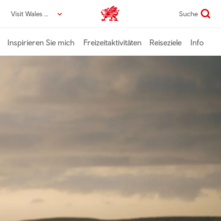
Direkt
Visit Wales DE
Suche
VisitWales home
zum
Seiteninhalt
Inspirieren Sie mich
Freizeitaktivitäten
Reiseziele
Info