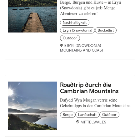
Berge, Burgen und Küste – in Eryri
(Snowdonia) gibt es jede Menge
Abenteuer zu erleben!
Nachhaltigkeit
Eryri (Snowdonia)
Bucketlist
Outdoor
ERYRI (SNOWDONIA)
MOUNTAINS AND COAST
Roadtrip durch die
Cambrian Mountains
Dafydd Wyn Morgan verrät seine
Geheimtipps in den Cambrian Mountains.
Berge
Landschaft
Outdoor
MITTELWALES