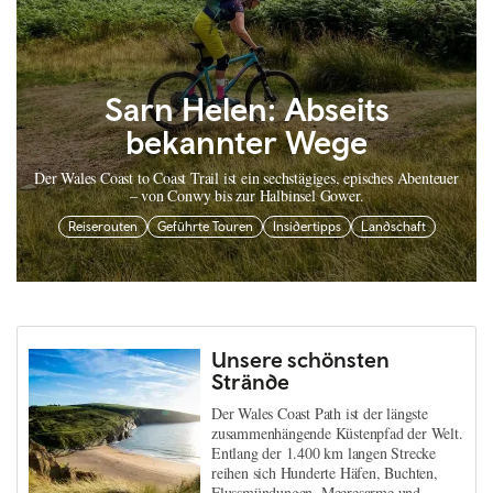
Sarn Helen: Abseits
bekannter Wege
Der Wales Coast to Coast Trail ist ein sechstägiges, episches Abenteuer
– von Conwy bis zur Halbinsel Gower.
Reiserouten
Geführte Touren
Insidertipps
Landschaft
Unsere schönsten
Strände
Der Wales Coast Path ist der längste
zusammenhängende Küstenpfad der Welt.
Entlang der 1.400 km langen Strecke
reihen sich Hunderte Häfen, Buchten,
Flussmündungen, Meeresarme und