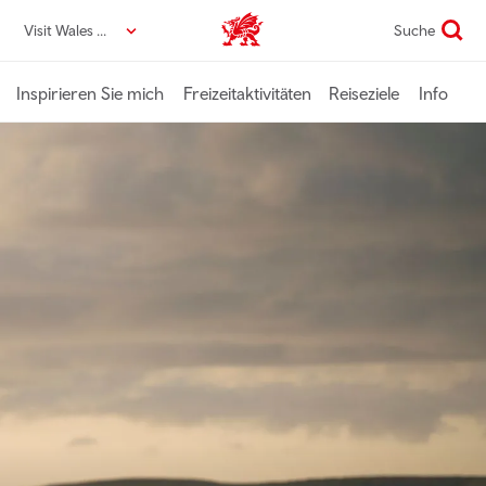
Direkt
Visit Wales DE
Suche
VisitWales home
zum
Seiteninhalt
Inspirieren Sie mich
Freizeitaktivitäten
Reiseziele
Info