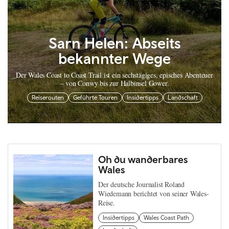
Sarn Helen: Abseits
bekannter Wege
Der Wales Coast to Coast Trail ist ein sechstägiges, episches Abenteuer
– von Conwy bis zur Halbinsel Gower.
Reiserouten
Geführte Touren
Insidertipps
Landschaft
Oh du wanderbares
Wales
Der deutsche Journalist Roland
Wiedemann berichtet von seiner Wales-
Reise.
Insidertipps
Wales Coast Path