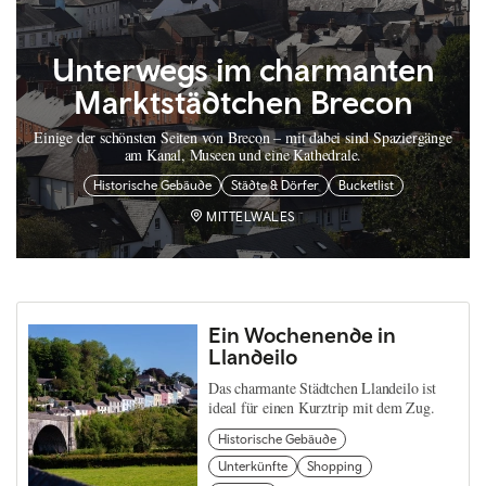
Unterwegs im charmanten
Marktstädtchen Brecon
Einige der schönsten Seiten von Brecon – mit dabei sind Spaziergänge
am Kanal, Museen und eine Kathedrale.
Historische Gebäude
Städte & Dörfer
Bucketlist
MITTELWALES
Ein Wochenende in
Llandeilo
Das charmante Städtchen Llandeilo ist
ideal für einen Kurztrip mit dem Zug.
Historische Gebäude
Unterkünfte
Shopping