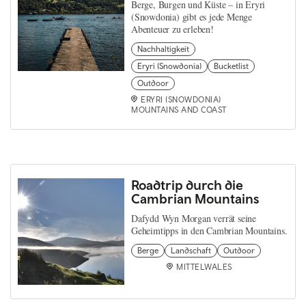
Berge, Burgen und Küste – in Eryri
(Snowdonia) gibt es jede Menge
Abenteuer zu erleben!
Nachhaltigkeit
Eryri (Snowdonia)
Bucketlist
Outdoor
ERYRI (SNOWDONIA)
MOUNTAINS AND COAST
Roadtrip durch die
Cambrian Mountains
Dafydd Wyn Morgan verrät seine
Geheimtipps in den Cambrian Mountains.
Berge
Landschaft
Outdoor
MITTELWALES