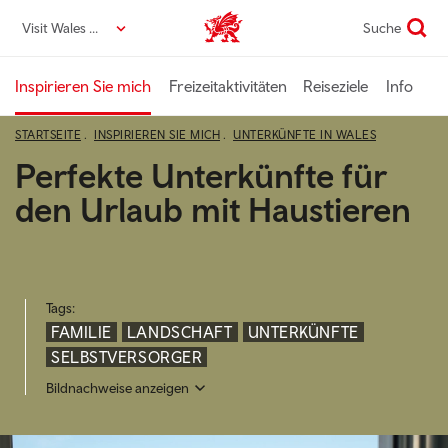
Direkt
Visit Wales DE
Suche
VisitWales home
zum
Seiteninhalt
Inspirieren Sie mich
Freizeitaktivitäten
Reiseziele
Info
STARTSEITE
INSPIRIEREN SIE MICH
UNTERKÜNFTE IN WALES
Perfekte Unterkünfte für
den Urlaub mit Haustieren
Tags:
FAMILIE
LANDSCHAFT
UNTERKÜNFTE
SELBSTVERSORGER
Bildnachweise anzeigen