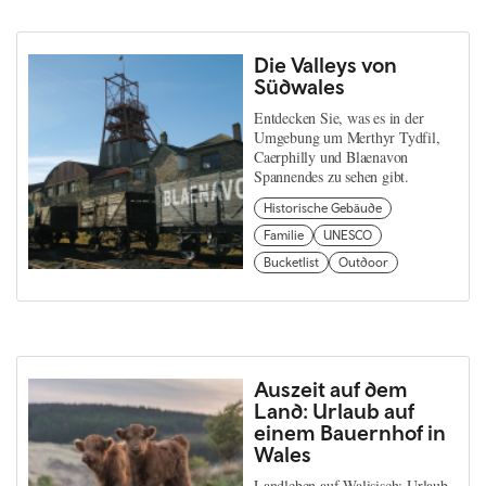
Die Valleys von
Südwales
Entdecken Sie, was es in der
Umgebung um Merthyr Tydfil,
Caerphilly und Blaenavon
Spannendes zu sehen gibt.
Historische Gebäude
Familie
UNESCO
Bucketlist
Outdoor
Auszeit auf dem
Land: Urlaub auf
einem Bauernhof in
Wales
Landleben auf Walisisch: Urlaub