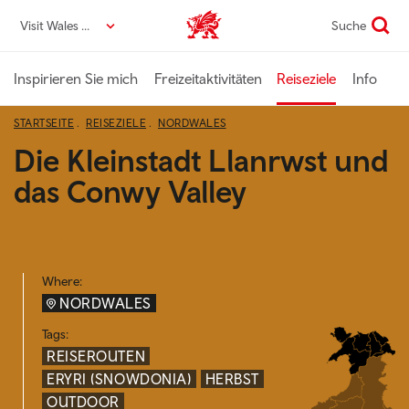
Direkt
Visit Wales DE
Suche
VisitWales home
zum
Seiteninhalt
Inspirieren Sie mich
Freizeitaktivitäten
Reiseziele
Info
STARTSEITE
REISEZIELE
NORDWALES
Die Kleinstadt Llanrwst und
das Conwy Valley
Where:
NORDWALES
Tags:
REISEROUTEN
ERYRI (SNOWDONIA)
HERBST
OUTDOOR