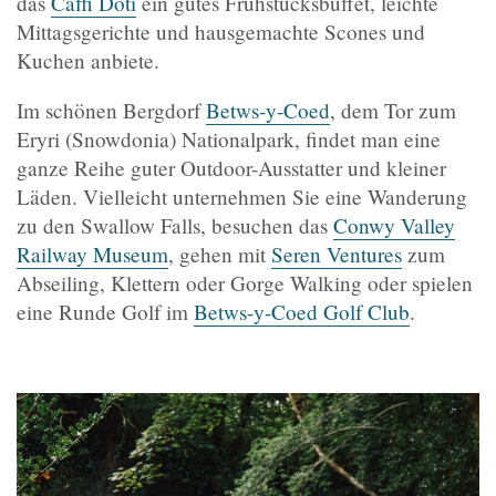
das
Caffi Doti
ein gutes Frühstücksbuffet, leichte
Mittagsgerichte und hausgemachte Scones und
Kuchen anbiete.
Im schönen Bergdorf
Betws-y-Coed
, dem Tor zum
Eryri (Snowdonia) Nationalpark, findet man eine
ganze Reihe guter Outdoor-Ausstatter und kleiner
Läden. Vielleicht unternehmen Sie eine Wanderung
zu den Swallow Falls, besuchen das
Conwy Valley
Railway Museum
, gehen mit
Seren Ventures
zum
Abseiling, Klettern oder Gorge Walking oder spielen
eine Runde Golf im
Betws-y-Coed Golf Club
.