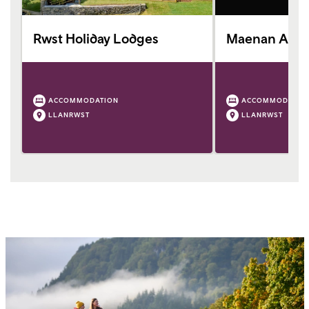
Rwst Holiday Lodges
Maenan Abb
ACCOMMODATION
ACCOMMODATIO
LLANRWST
LLANRWST