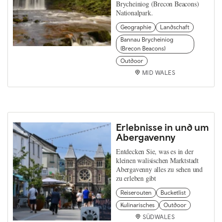
Brycheiniog (Brecon Beacons)
Nationalpark.
Geographie
Landschaft
Bannau Brycheiniog
(Brecon Beacons)
Outdoor
MID WALES
Erlebnisse in und um
Abergavenny
Entdecken Sie, was es in der
kleinen walisischen Marktstadt
Abergavenny alles zu sehen und
zu erleben gibt
Reiserouten
Bucketlist
Kulinarisches
Outdoor
SÜDWALES