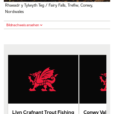
Rhaeadr y Tylwyth Teg / Fairy Falls, Trefiw, Conwy,
Nordwales
Bildnachweis ansehen
Llyn Crafnant Trout Fishing
Conwy Valley