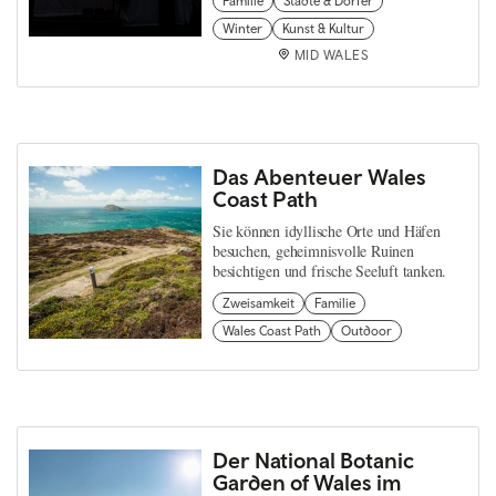
Familie
Städte & Dörfer
Winter
Kunst & Kultur
MID WALES
Das Abenteuer Wales
Coast Path
Sie können idyllische Orte und Häfen
besuchen, geheimnisvolle Ruinen
besichtigen und frische Seeluft tanken.
Zweisamkeit
Familie
Wales Coast Path
Outdoor
Der National Botanic
Garden of Wales im