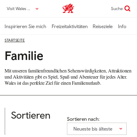
Direkt
Visit Wales DE
Suche
VisitWales home
zum
Seiteninhalt
Inspirieren Sie mich
Freizeitaktivitäten
Reiseziele
Info
STARTSEITE
Familie
Mit unseren familienfreundlichen Sehenswürdigkeiten, Attraktionen
und Aktivitäten gibt es Spiel, Spaß und Abenteuer für jedes Alter.
Wales ist das perfekte Ziel für einen Familienurlaub.
Sortieren
Sortieren nach:
Neueste bis älteste