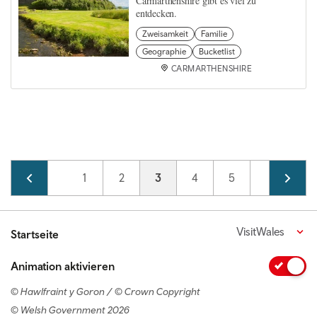
Carmarthenshire gibt es viel zu
entdecken.
Zweisamkeit
Familie
Geographie
Bucketlist
CARMARTHENSHIRE
Pagination
Page
1
Page
2
Current page
3
Page
4
Page
5
VisitWales
Startseite
Animation aktivieren
© Hawlfraint y Goron / © Crown Copyright
© Welsh Government 2026