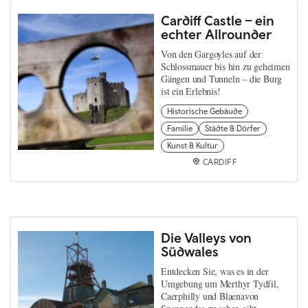
Cardiff Castle – ein
echter Allrounder
Von den Gargoyles auf der
Schlossmauer bis hin zu geheimen
Gängen und Tunneln – die Burg
ist ein Erlebnis!
Historische Gebäude
Familie
Städte & Dörfer
Kunst & Kultur
CARDIFF
Die Valleys von
Südwales
Entdecken Sie, was es in der
Umgebung um Merthyr Tydfil,
Caerphilly und Blaenavon