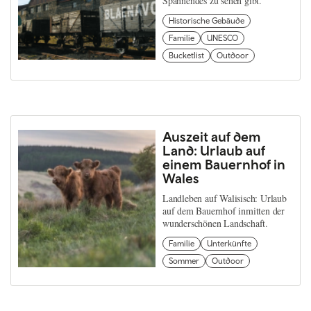
Spannendes zu sehen gibt.
Historische Gebäude
Familie
UNESCO
Bucketlist
Outdoor
Auszeit auf dem
Land: Urlaub auf
einem Bauernhof in
Wales
Landleben auf Walisisch: Urlaub
auf dem Bauernhof inmitten der
wunderschönen Landschaft.
Familie
Unterkünfte
Sommer
Outdoor