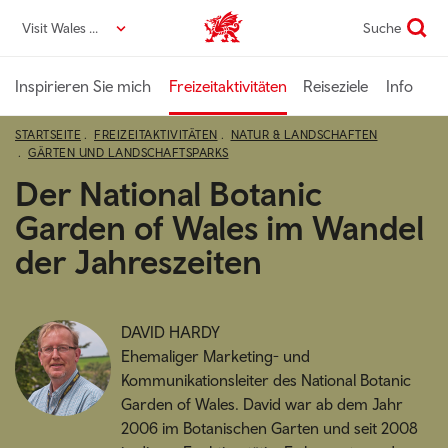
Direkt
Visit Wales DE
Suche
VisitWales home
zum
Seiteninhalt
Inspirieren Sie mich
Freizeitaktivitäten
Reiseziele
Info
STARTSEITE
FREIZEITAKTIVITÄTEN
NATUR & LANDSCHAFTEN
GÄRTEN UND LANDSCHAFTSPARKS
Der National Botanic
Garden of Wales im Wandel
der Jahreszeiten
DAVID HARDY
Ehemaliger Marketing- und
Kommunikationsleiter des National Botanic
Garden of Wales. David war ab dem Jahr
2006 im Botanischen Garten und seit 2008