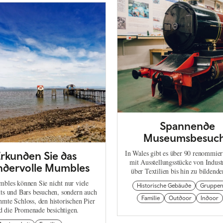
Spannende
Museumsbesuc
In Wales gibt es über 90 renommie
rkunden Sie das
mit Ausstellungsstücke von Indust
dervolle Mumbles
über Textilien bis hin zu bildende
bles können Sie nicht nur viele
Historische Gebäude
Gruppe
ts und Bars besuchen, sondern auch
Familie
Outdoor
Indoor
hmte Schloss, den historischen Pier
d die Promenade besichtigen.