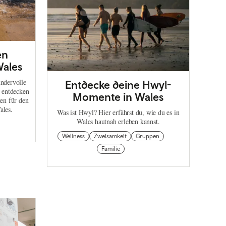
en
Wales
undervolle
Entdecke deine Hwyl-
 entdecken
Momente in Wales
ten für den
ales.
Was ist Hwyl? Hier erfährst du, wie du es in
Wales hautnah erleben kannst.
Wellness
Zweisamkeit
Gruppen
Familie