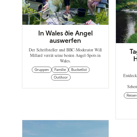
In Wales die Angel
auswerfen
Der Schriftsteller und BBC-Moderator Will
Ta
Millard verrät seine besten Angel-Spots in
H
Wales.
Gruppen
Familie
Bucketlist
Entdeck
Outdoor
Sehen
Reise