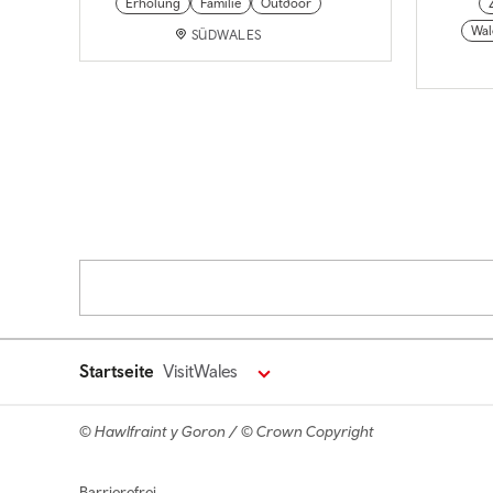
Erholung
Familie
Outdoor
Wal
SÜDWALES
Pagination
Startseite
VisitWales
© Hawlfraint y Goron / © Crown Copyright
Footer navigation
Barrierefrei