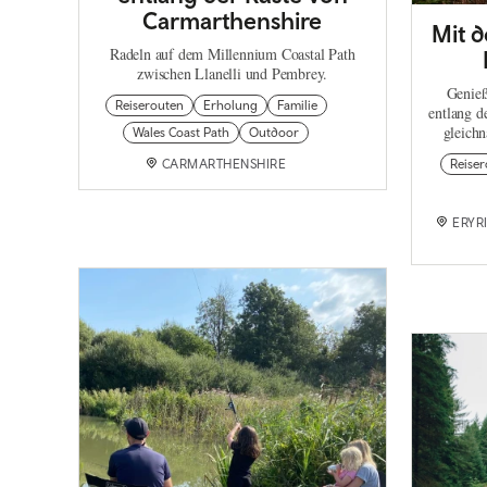
Carmarthenshire
Mit 
Radeln auf dem Millennium Coastal Path
zwischen Llanelli und Pembrey.
Genieß
Reiserouten
Erholung
Familie
entlang 
gleichn
Wales Coast Path
Outdoor
CARMARTHENSHIRE
Reise
ERYR