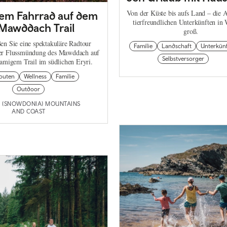
Von der Küste bis aufs Land – die 
dem Fahrrad auf dem
tierfreundlichen Unterkünften in W
Mawddach Trail
groß.
en Sie eine spektakuläre Radtour
Familie
Landschaft
Unterkün
der Flussmündung des Mawddach auf
Selbstversorger
amigem Trail im südlichen Eryri.
routen
Wellness
Familie
Outdoor
I (SNOWDONIA) MOUNTAINS
AND COAST