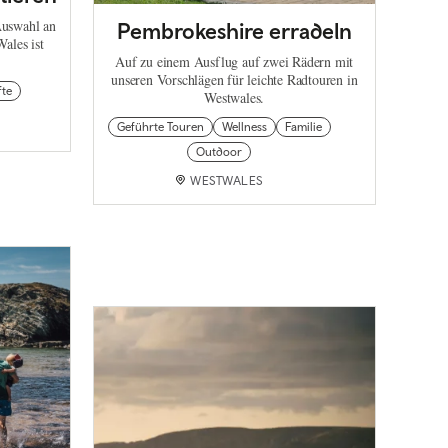
Auswahl an
Pembrokeshire erradeln
ales ist
Auf zu einem Ausflug auf zwei Rädern mit
unseren Vorschlägen für leichte Radtouren in
fte
Westwales.
Geführte Touren
Wellness
Familie
Outdoor
WESTWALES