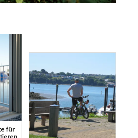
e für
tieren