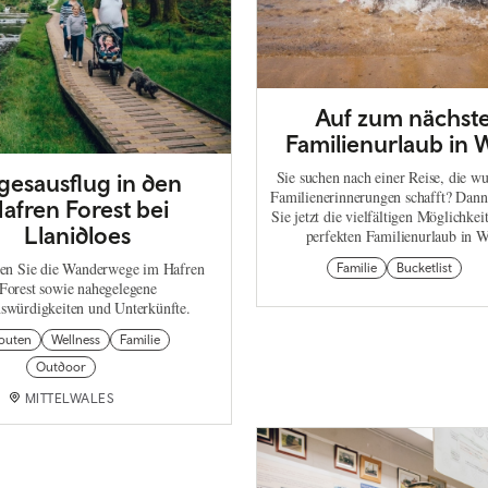
Auf zum nächst
Familienurlaub in 
Sie suchen nach einer Reise, die w
gesausflug in den
Familienerinnerungen schafft? Dann
afren Forest bei
Sie jetzt die vielfältigen Möglichkei
Llanidloes
perfekten Familienurlaub in W
en Sie die Wanderwege im Hafren
Familie
Bucketlist
Forest sowie nahegelegene
swürdigkeiten und Unterkünfte.
routen
Wellness
Familie
Outdoor
MITTELWALES