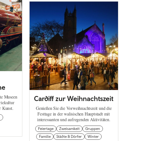
he
rte Museen
Cardiff zur Weihnachtszeit
riekultur
r Kunst.
Genießen Sie die Vorweihnachtszeit und die
Festtage in der walisischen Hauptstadt mit
n
interessanten und aufregenden Aktivitäten.
Feiertage
Zweisamkeit
Gruppen
Familie
Städte & Dörfer
Winter