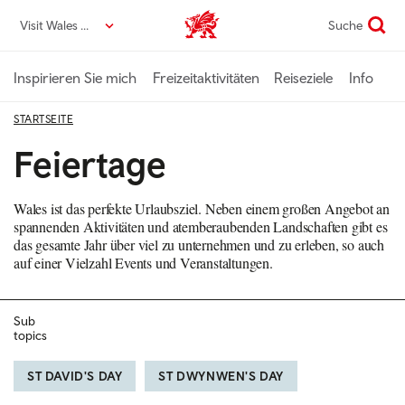
Direkt
Visit Wales DE
Suche
VisitWales home
zum
Seiteninhalt
Inspirieren Sie mich
Freizeitaktivitäten
Reiseziele
Info
STARTSEITE
Feiertage
Wales ist das perfekte Urlaubsziel. Neben einem großen Angebot an
spannenden Aktivitäten und atemberaubenden Landschaften gibt es
das gesamte Jahr über viel zu unternehmen und zu erleben, so auch
auf einer Vielzahl Events und Veranstaltungen.
Sub
topics
ST DAVID'S DAY
ST DWYNWEN'S DAY