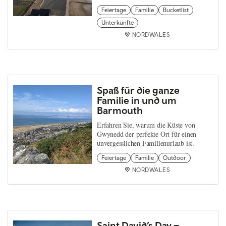
Feiertage
Familie
Bucketlist
Unterkünfte
NORDWALES
Spaß für die ganze
Familie in und um
Barmouth
Erfahren Sie, warum die Küste von
Gwynedd der perfekte Ort für einen
unvergesslichen Familienurlaub ist.
Feiertage
Familie
Outdoor
NORDWALES
Saint David’s Day –