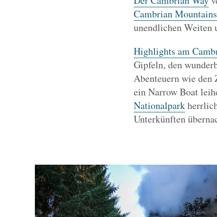
Der Cambrian Way
ve
Cambrian Mountains
unendlichen Weiten 
Highlights am Camb
Gipfeln, den wunder
Abenteuern wie den Z
ein Narrow Boat lei
Nationalpark
herrlic
Unterkünften überna