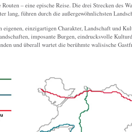
e Routen – eine epische Reise. Die drei Strecken des 
er lang, führen durch die außergewöhnlichsten Landsch
en eigenen, einzigartigen Charakter, Landschaft und Kul
landschaften, imposante Burgen, eindrucksvolle Kultu
unden und überall wartet die berühmte walisische Gastf