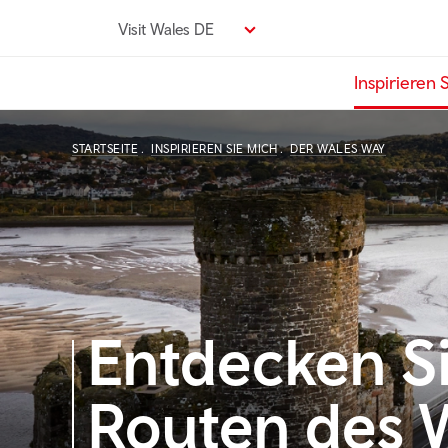
Direkt
Visit Wales DE
zum
Seiteninhalt
Inspirieren 
STARTSEITE
INSPIRIEREN SIE MICH
DER WALES WAY
Entdecken Si
Routen des 