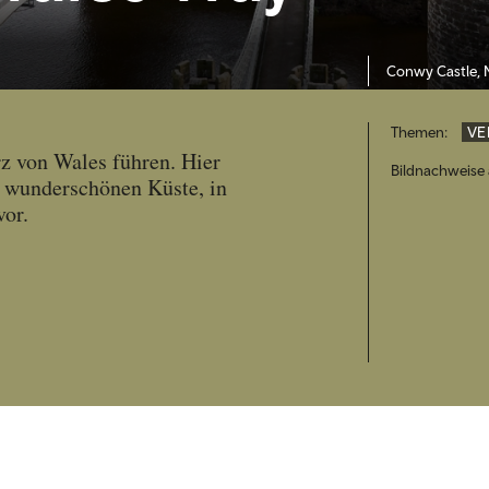
Conwy Castle,
Themen:
VE
rz von Wales führen. Hier
Bildnachweise
r wunderschönen Küste, in
vor.