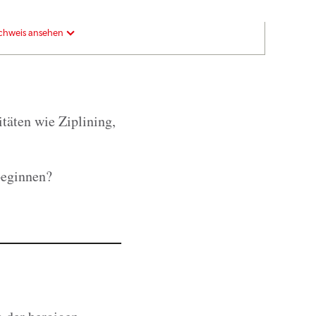
chweis ansehen
itäten wie Ziplining,
beginnen?