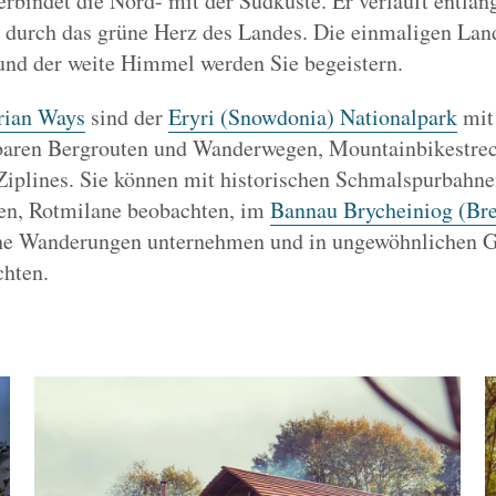
rbindet die Nord- mit der Südküste. Er verläuft entlan
durch das grüne Herz des Landes. Die einmaligen Land
und der weite Himmel werden Sie begeistern.
rian Ways
sind der
Eryri (Snowdonia) Nationalpark
mit
baren Bergrouten und Wanderwegen, Mountainbikestre
iplines. Sie können mit historischen Schmalspurbahnen
hen, Rotmilane beobachten, im
Bannau Brycheiniog (Br
he Wanderungen unternehmen und in ungewöhnlichen 
chten.