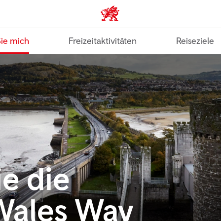
VisitWales home
Sie mich
Freizeitaktivitäten
Reiseziele
e die
Wales Way