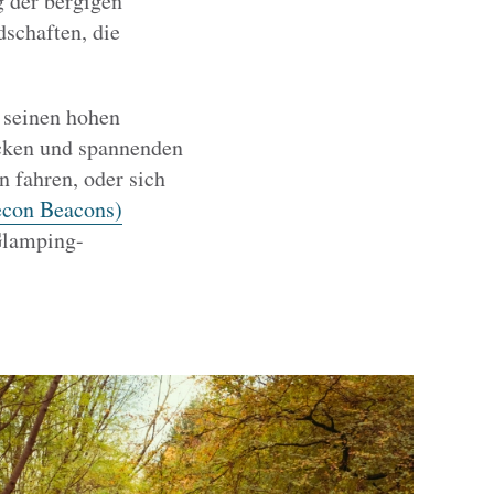
g der bergigen
schaften, die
 seinen hohen
cken und spannenden
 fahren, oder sich
econ Beacons)
Glamping-