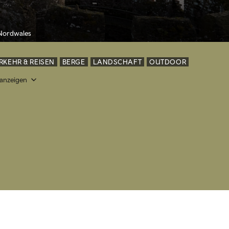
 Nordwales
RKEHR & REISEN
BERGE
LANDSCHAFT
OUTDOOR
 anzeigen