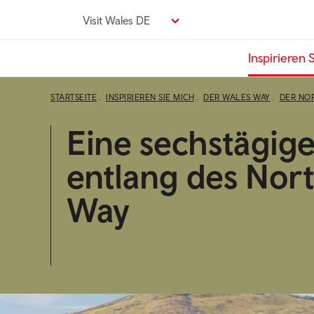
Direkt
Visit Wales DE
zum
Seiteninhalt
Inspirieren 
STARTSEITE
INSPIRIEREN SIE MICH
DER WALES WAY
DER NO
Eine sechstägige
entlang des Nor
Way