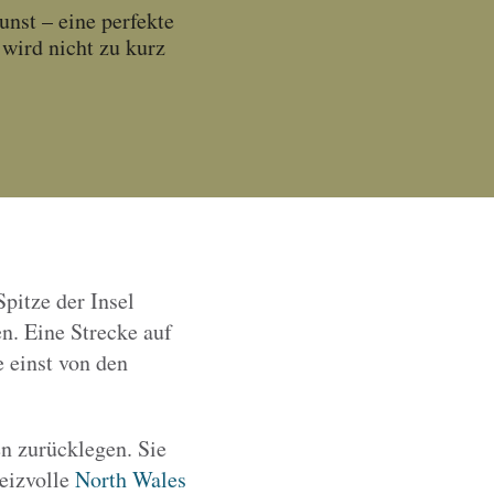
nst – eine perfekte
wird nicht zu kurz
pitze der Insel
n. Eine Strecke auf
 einst von den
en zurücklegen. Sie
reizvolle
North Wales