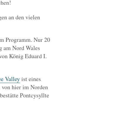
chen!
gen an den vielen
dem Programm. Nur 20
urg am Nord Wales
von König Eduard I.
e Valley
ist eines
h von hier im Norden
estätte Pontcysyllte