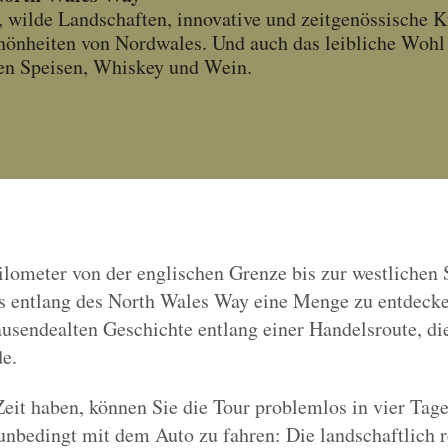
 wilde Landschaften, innovative und zeitgenössische Ku
hönheiten von Nordwales. Und auch das leibliche Wohl 
en Speisen, Whiskey und Wein.
lometer von der englischen Grenze bis zur westlichen S
es entlang des North Wales Way eine Menge zu entdecke
ausendealten Geschichte entlang einer Handelsroute, die
e.
Zeit haben, können Sie die Tour problemlos in vier Tag
unbedingt mit dem Auto zu fahren: Die landschaftlich 