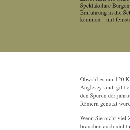
Spektakuläre Burgen,
Einführung in die Sc
kommen – mit feinst
Obwohl es nur 120 Ki
Anglesey sind, gibt 
den Spuren der jahrt
Römern genutzt wurd
Wenn Sie nicht viel 
brauchen auch nicht 