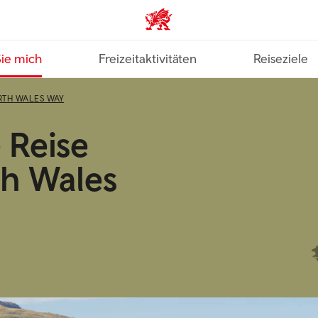
VisitWales home
Sie mich
Freizeitaktivitäten
Reiseziele
RTH WALES WAY
 Reise
th Wales