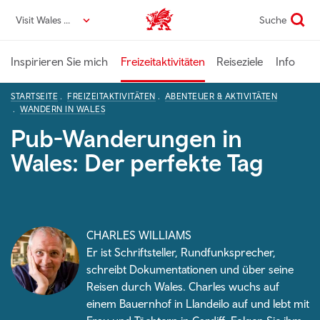
Direkt
Visit Wales DE
Suche
VisitWales home
zum
Seiteninhalt
Inspirieren Sie mich
Freizeitaktivitäten
Reiseziele
Info
STARTSEITE
FREIZEITAKTIVITÄTEN
ABENTEUER & AKTIVITÄTEN
WANDERN IN WALES
Pub-Wanderungen in
Wales: Der perfekte Tag
CHARLES WILLIAMS
Er ist Schriftsteller, Rundfunksprecher,
schreibt Dokumentationen und über seine
Reisen durch Wales. Charles wuchs auf
einem Bauernhof in Llandeilo auf und lebt mit