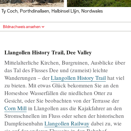
Ty Coch, Porthdinallaen, Halbinsel Llŷn, Nordwales
Bildnachweis ansehen
Llangollen History Trail, Dee Valley
Mittelalterliche Kirchen, Burgruinen, Ausblicke über
das Tal des Flusses Dee und (zumeist) leichte
Wanderungen – der
Llangollen History Trail
hat viel
zu bieten. Mit etwas Glück bekommen Sie an den
Horseshoe Wasserfällen die niedlichen Otter zu
Gesicht, oder Sie beobachten von der Terrasse der
Corn Mill
in Llangollen aus die Kajakfahrer an den
Stromschnellen im Fluss oder sehen der historischen
Dampfeisenbahn
Llangollen Railway
dabei zu, wie
sie auf der anderen Flusseite in den Bahnhof