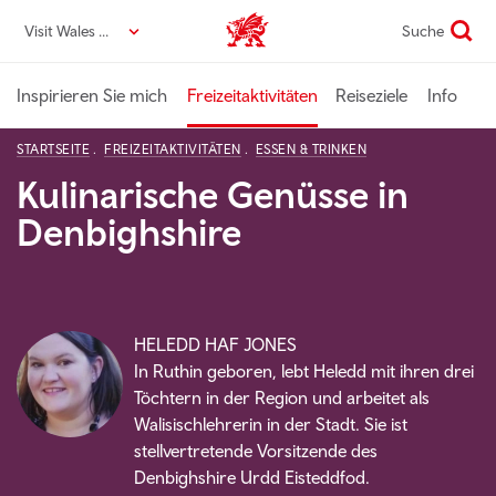
Direkt
Visit Wales DE
Suche
VisitWales home
zum
Seiteninhalt
Inspirieren Sie mich
Freizeitaktivitäten
Reiseziele
Info
STARTSEITE
FREIZEITAKTIVITÄTEN
ESSEN & TRINKEN
Kulinarische Genüsse in
Denbighshire
HELEDD HAF JONES
In Ruthin geboren, lebt Heledd mit ihren drei
Töchtern in der Region und arbeitet als
Walisischlehrerin in der Stadt. Sie ist
stellvertretende Vorsitzende des
Denbighshire Urdd Eisteddfod.