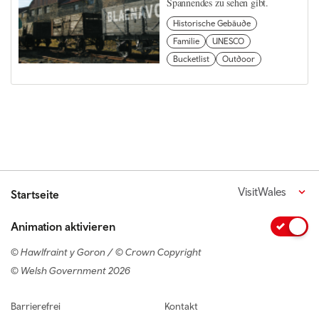
Spannendes zu sehen gibt.
Historische Gebäude
Familie
UNESCO
Bucketlist
Outdoor
VisitWales
Startseite
Animation aktivieren
© Hawlfraint y Goron / © Crown Copyright
© Welsh Government 2026
Footer navigation
Barrierefrei
Kontakt