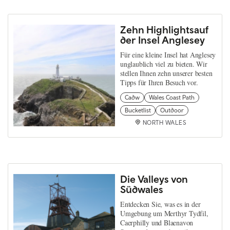
Zehn Highlightsauf
der Insel Anglesey
Für eine kleine Insel hat Anglesey
unglaublich viel zu bieten. Wir
stellen Ihnen zehn unserer besten
Tipps für Ihren Besuch vor.
Cadw
Wales Coast Path
Bucketlist
Outdoor
NORTH WALES
Die Valleys von
Südwales
Entdecken Sie, was es in der
Umgebung um Merthyr Tydfil,
Caerphilly und Blaenavon