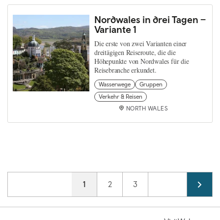
Nordwales in drei Tagen –
Variante 1
Die erste von zwei Varianten einer
dreitägigen Reiseroute, die die
Höhepunkte von Nordwales für die
Reisebranche erkundet.
Wasserwege
Gruppen
Verkehr & Reisen
NORTH WALES
Pagination
Current page
1
Page
2
Page
3