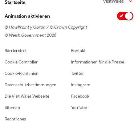
VisitWales
Startseite
Animation aktivieren
© Hawlfraint y Goron / © Crown Copyright
© Welsh Government 2026
Footer navigation
Barrierefrei
Kontakt
Cookie Controller
Informationen für die Presse
Cookie-Richtlinien
Twitter
Datenschutzbestimmungen
Instagram
Die Visit Wales Webseite
Facebook
Sitemap
YouTube
Rechtliches