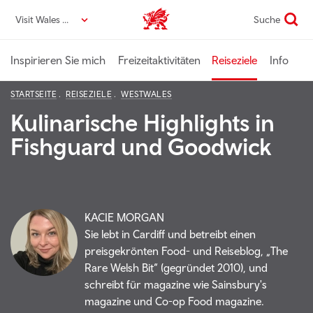
Direkt
Visit Wales DE
Suche
VisitWales home
zum
Seiteninhalt
Inspirieren Sie mich
Freizeitaktivitäten
Reiseziele
Info
STARTSEITE
REISEZIELE
WESTWALES
Kulinarische Highlights in
Fishguard und Goodwick
KACIE MORGAN
Sie lebt in Cardiff und betreibt einen
preisgekrönten Food- und Reiseblog, „The
Rare Welsh Bit“ (gegründet 2010), und
schreibt für magazine wie Sainsbury's
magazine und Co-op Food magazine.