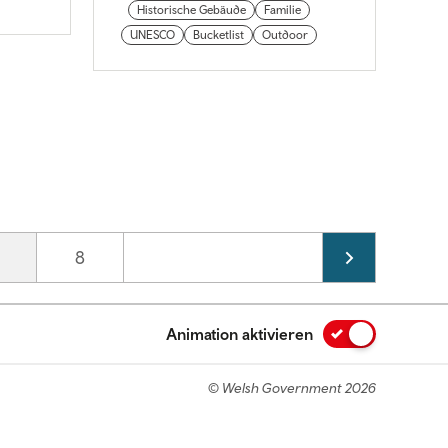
Historische Gebäude
Familie
UNESCO
Bucketlist
Outdoor
urrent page
Page
8
Animation aktivieren
© Welsh Government 2026