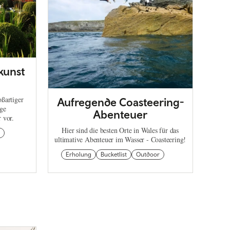
kunst
oßartiger
Aufregende Coasteering-
ige
Abenteuer
 vor.
Hier sind die besten Orte in Wales für das
ultimative Abenteuer im Wasser - Coasteering!
Erholung
Bucketlist
Outdoor