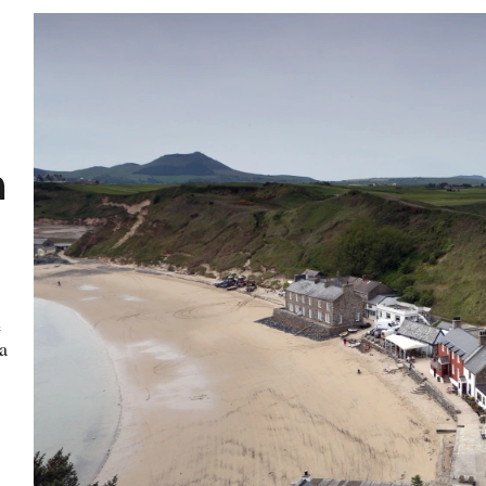
n
e
a