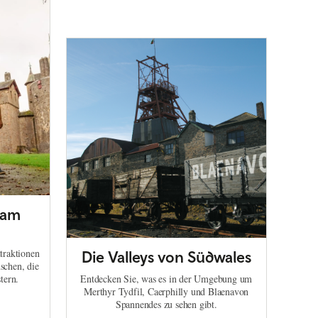
 am
traktionen
Die Valleys von Südwales
schen, die
tern.
Entdecken Sie, was es in der Umgebung um
Merthyr Tydfil, Caerphilly und Blaenavon
Spannendes zu sehen gibt.