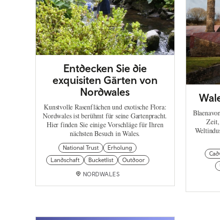
Entdecken Sie die
exquisiten Gärten von
Nordwales
Wale
Kunstvolle Rasenflächen und exotische Flora:
Blaenavon
Nordwales ist berühmt für seine Gartenpracht.
Zeit,
Hier finden Sie einige Vorschläge für Ihren
Weltindus
nächsten Besuch in Wales.
National Trust
Erholung
Cad
Landschaft
Bucketlist
Outdoor
NORDWALES