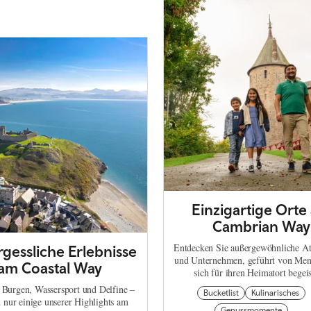
Einzigartige Orte
Cambrian Way
Entdecken Sie außergewöhnliche At
gessliche Erlebnisse
und Unternehmen, geführt von Men
am Coastal Way
sich für ihren Heimatort begeis
 Burgen, Wassersport und Delfine –
Bucketlist
Kulinarisches
d nur einige unserer Highlights am
Genussmomente