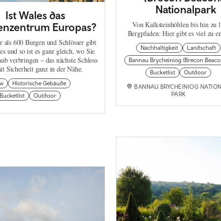
Nationalpark
Ist Wales das
Von Kalksteinhöhlen bis hin zu l
enzentrum Europas?
Bergpfaden: Hier gibt es viel zu e
 als 600 Burgen und Schlösser gibt
Nachhaltigkeit
Landschaft
es und so ist es ganz gleich, wo Sie
aub verbringen – das nächste Schloss
Bannau Brycheiniog (Brecon Beaco
mit Sicherheit ganz in der Nähe.
Bucketlist
Outdoor
w
Historische Gebäude
BANNAU BRYCHEINIOG NATIO
PARK
Bucketlist
Outdoor