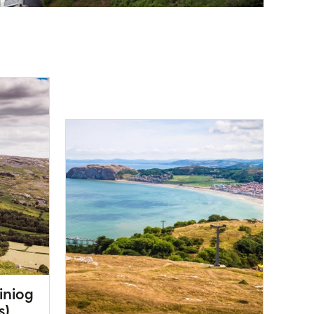
iniog
s)