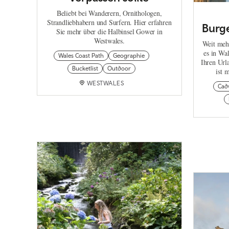
Beliebt bei Wanderern, Ornithologen,
Strandliebhabern und Surfern. Hier erfahren
Burg
Sie mehr über die Halbinsel Gower in
Westwales.
Weit mehr
es in Wal
Wales Coast Path
Geographie
Ihren Url
Bucketlist
Outdoor
ist 
WESTWALES
Cad