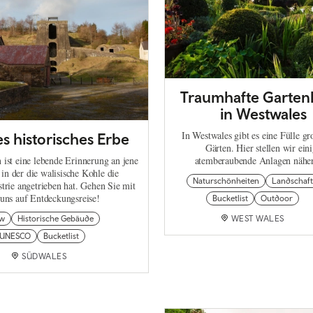
Traumhafte Garten
in Westwales
In Westwales gibt es eine Fülle gr
s historisches Erbe
Gärten. Hier stellen wir ein
 ist eine lebende Erinnerung an jene
atemberaubende Anlagen näher
 in der die walisische Kohle die
Naturschönheiten
Landschaft
trie angetrieben hat. Gehen Sie mit
uns auf Entdeckungsreise!
Bucketlist
Outdoor
w
Historische Gebäude
WEST WALES
UNESCO
Bucketlist
SÜDWALES