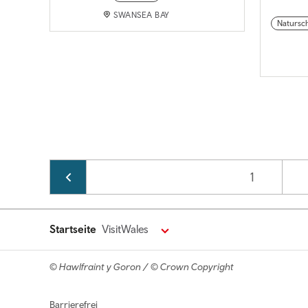
SWANSEA BAY
Natursc
Pagination
Page
1
Startseite
VisitWales
© Hawlfraint y Goron / © Crown Copyright
Footer navigation
Barrierefrei