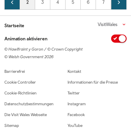
Page
1
Current page
2
Page
3
Page
4
Page
5
Page
6
Page
7
Page
8
VisitWales
Startseite
Animation aktivieren
© Hawlfraint y Goron / © Crown Copyright
© Welsh Government 2026
Footer navigation
Barrierefrei
Kontakt
Cookie Controller
Informationen für die Presse
Cookie-Richtlinien
Twitter
Datenschutzbestimmungen
Instagram
Die Visit Wales Webseite
Facebook
Sitemap
YouTube