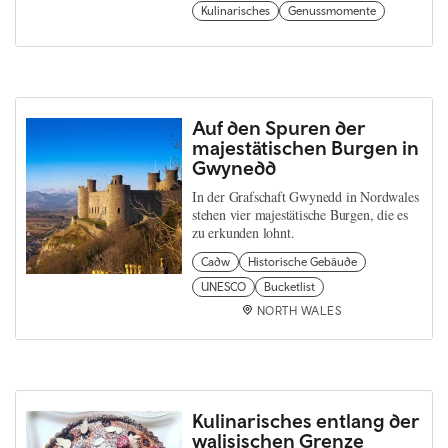
Kulinarisches
Genussmomente
Auf den Spuren der
majestätischen Burgen in
Gwynedd
In der Grafschaft Gwynedd in Nordwales
stehen vier majestätische Burgen, die es
zu erkunden lohnt.
Cadw
Historische Gebäude
UNESCO
Bucketlist
NORTH WALES
Kulinarisches entlang der
walisischen Grenze