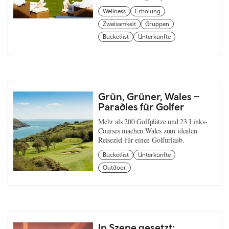
Wellness
Erholung
Zweisamkeit
Gruppen
Bucketlist
Unterkünfte
Grün, Grüner, Wales –
Paradies für Golfer
Mehr als 200 Golfplätze und 23 Links-
Courses machen Wales zum idealen
Reiseziel für einen Golfurlaub.
Bucketlist
Unterkünfte
Outdoor
In Szene gesetzt: