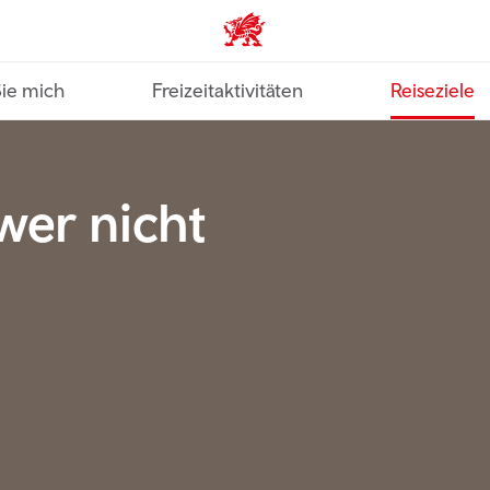
VisitWales home
Sie mich
Freizeitaktivitäten
Reiseziele
er nicht