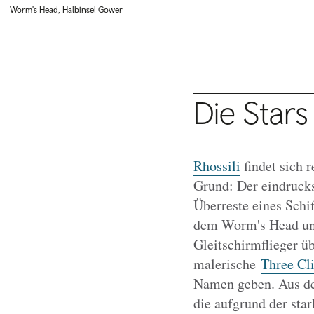
Worm's Head, Halbinsel Gower
Die Stars
Rhossili
findet sich 
Grund: Der eindrucks
Überreste eines Schi
dem Worm's Head und
Gleitschirmflieger ü
malerische
Three Cli
Namen geben. Aus de
die aufgrund der st