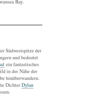
Swansea Bay.
der Südwestspitze der
ngern und bedeutet
ad
ein fantastisches
ild in der Nähe der
bbe hinüberwandern.
che Dichter
Dylan
ssen.