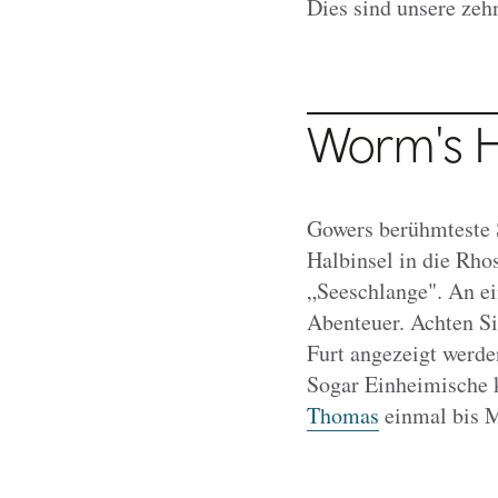
Dies sind unsere zeh
Worm's 
Gowers berühmteste S
Halbinsel in die Rh
„Seeschlange". An e
Abenteuer. Achten Si
Furt angezeigt werde
Sogar Einheimische k
Thomas
einmal bis M