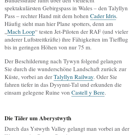
Bundesstraße führt über den vielleicht
spektakulärsten Gebirgspass in Wales – den Talyllyn
Pass – rechter Hand mit dem hohen
Cader Idris
.
Häufig sieht man hier Plane spotters, denn am
„
Mach Loop
“ testen Jet-Piloten der RAF (und vieler
anderer Luftstreitkräfte) ihre Fähigkeiten im Tiefflug
bis in geringen Höhen von nur 75 m.
Der Beschilderung nach Tywyn folgend gelangen
Sie durch die wunderschöne Landschaft zurück zur
Küste, vorbei an der
Talyllyn Railway
. Oder Sie
fahren tiefer in das Dysynni-Tal und erkunden die
einsam gelegene Ruine von
Castell y Bere
.
Die Täler um Aberystwyth
Durch das Ystwyth Valley gelangt man vorbei an der