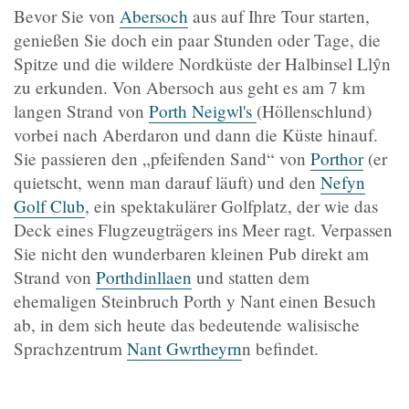
Bevor Sie von
Abersoch
aus auf Ihre Tour starten,
genießen Sie doch ein paar Stunden oder Tage, die
Spitze und die wildere Nordküste der Halbinsel Llŷn
zu erkunden. Von Abersoch aus geht es am 7 km
langen Strand von
Porth Neigwl's
(Höllenschlund)
vorbei nach Aberdaron und dann die Küste hinauf.
Sie passieren den „pfeifenden Sand“ von
Porthor
(er
quietscht, wenn man darauf läuft) und den
Nefyn
Golf Club
, ein spektakulärer Golfplatz, der wie das
Deck eines Flugzeugträgers ins Meer ragt. Verpassen
Sie nicht den wunderbaren kleinen Pub direkt am
Strand von
Porthdinllaen
und statten dem
ehemaligen Steinbruch Porth y Nant einen Besuch
ab, in dem sich heute das bedeutende walisische
Sprachzentrum
Nant Gwrtheyrn
n befindet.