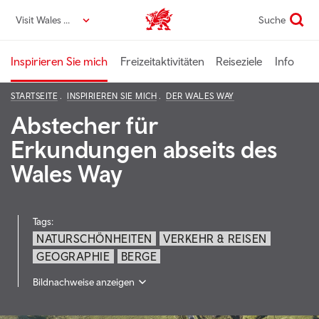
Direkt
Visit Wales DE
Suche
VisitWales home
zum
Seiteninhalt
Inspirieren Sie mich
Freizeitaktivitäten
Reiseziele
Info
STARTSEITE
INSPIRIEREN SIE MICH
DER WALES WAY
Abstecher für
Erkundungen abseits des
Wales Way
Tags:
NATURSCHÖNHEITEN
VERKEHR & REISEN
GEOGRAPHIE
BERGE
Bildnachweise anzeigen