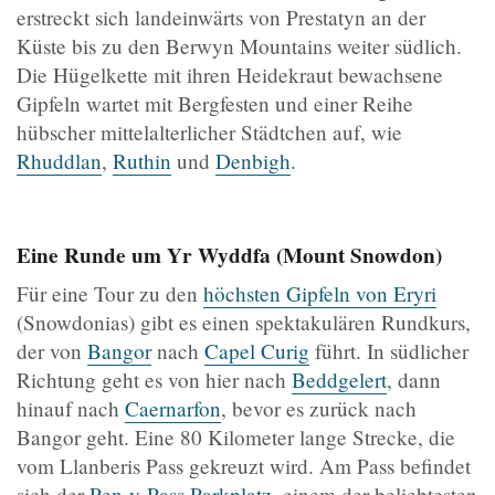
erstreckt sich landeinwärts von Prestatyn an der
Küste bis zu den Berwyn Mountains weiter südlich.
Die Hügelkette mit ihren Heidekraut bewachsene
Gipfeln wartet mit Bergfesten und einer Reihe
hübscher mittelalterlicher Städtchen auf, wie
Rhuddlan
,
Ruthin
und
Denbigh
.
Eine Runde um Yr Wyddfa (Mount Snowdon)
Für eine Tour zu den
höchsten Gipfeln von Eryri
(Snowdonias) gibt es einen spektakulären Rundkurs,
der von
Bangor
nach
Capel Curig
führt. In südlicher
Richtung geht es von hier nach
Beddgelert
, dann
hinauf nach
Caernarfon
, bevor es zurück nach
Bangor geht. Eine 80 Kilometer lange Strecke, die
vom Llanberis Pass gekreuzt wird. Am Pass befindet
sich der
Pen-y-Pass Parkplatz
, einem der beliebtesten