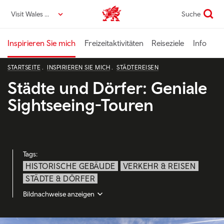
Direkt
Visit Wales DE
Suche
VisitWales home
zum
Seiteninhalt
Inspirieren Sie mich
Freizeitaktivitäten
Reiseziele
Info
STARTSEITE
INSPIRIEREN SIE MICH
STÄDTEREISEN
Städte und Dörfer: Geniale
Sightseeing-Touren
Tags:
HISTORISCHE GEBÄUDE
VERKEHR & REISEN
STÄDTE & DÖRFER
Bildnachweise anzeigen