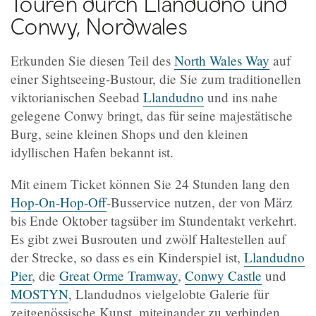
Touren durch Llandudno und
Conwy, Nordwales
Erkunden Sie diesen Teil des
North Wales Way
auf
einer Sightseeing-Bustour, die Sie zum traditionellen
viktorianischen Seebad
Llandudno
und ins nahe
gelegene Conwy bringt, das für seine majestätische
Burg, seine kleinen Shops und den kleinen
idyllischen Hafen bekannt ist.
Mit einem Ticket können Sie 24 Stunden lang den
Hop-On-Hop-Off
-Busservice nutzen, der von März
bis Ende Oktober tagsüber im Stundentakt verkehrt.
Es gibt zwei Busrouten und zwölf Haltestellen auf
der Strecke, so dass es ein Kinderspiel ist,
Llandudno
Pier
, die
Great Orme Tramway
,
Conwy Castle
und
MOSTYN
, Llandudnos vielgelobte Galerie für
zeitgenössische Kunst, miteinander zu verbinden.