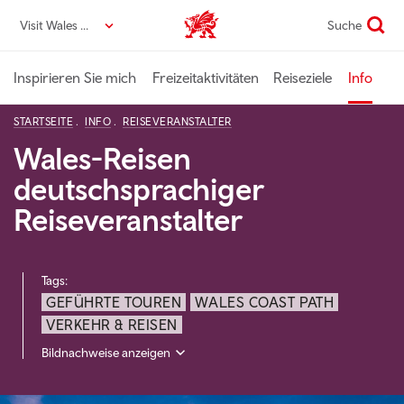
Direkt
Visit Wales DE
Suche
VisitWales home
zum
Seiteninhalt
Inspirieren Sie mich
Freizeitaktivitäten
Reiseziele
Info
STARTSEITE
INFO
REISEVERANSTALTER
Wales-Reisen
deutschsprachiger
Reiseveranstalter
Tags:
GEFÜHRTE TOUREN
WALES COAST PATH
VERKEHR & REISEN
Bildnachweise anzeigen