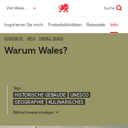
Direkt
Visit Wales DE
Suche
VisitWales home
zum
Seiteninhalt
Inspirieren Sie mich
Freizeitaktivitäten
Reiseziele
Info
STARTSEITE
INFO
TRAVEL TRADE
Warum Wales?
Tags:
HISTORISCHE GEBÄUDE
UNESCO
GEOGRAPHIE
KULINARISCHES
Bildnachweise anzeigen