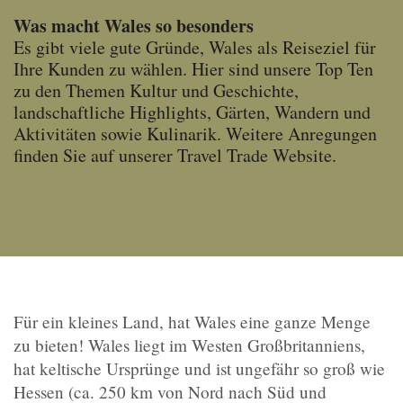
Was macht Wales so besonders
Es gibt viele gute Gründe, Wales als Reiseziel für
Ihre Kunden zu wählen. Hier sind unsere Top Ten
zu den Themen Kultur und Geschichte,
landschaftliche Highlights, Gärten, Wandern und
Aktivitäten sowie Kulinarik. Weitere Anregungen
finden Sie auf unserer Travel Trade Website.
Für ein kleines Land, hat Wales eine ganze Menge
zu bieten! Wales liegt im Westen Großbritanniens,
hat keltische Ursprünge und ist ungefähr so groß wie
Hessen (ca. 250 km von Nord nach Süd und