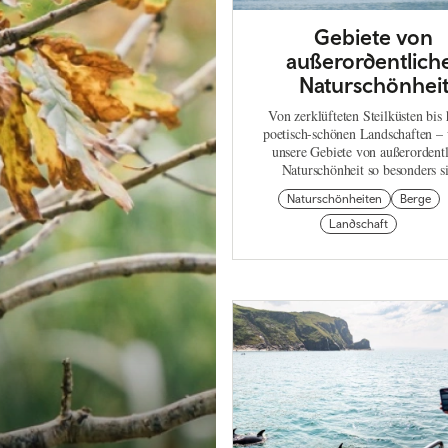
Gebiete von
außerordentlich
Naturschönhei
Von zerklüfteten Steilküsten bis 
poetisch-schönen Landschaften 
unsere Gebiete von außerordentl
Naturschönheit so besonders s
Naturschönheiten
Berge
Landschaft