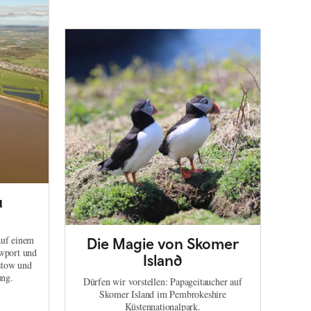
u
auf einem
Die Magie von Skomer
wport und
Island
stow und
ung.
Dürfen wir vorstellen: Papageitaucher auf
Skomer Island im Pembrokeshire
Küstennationalpark.