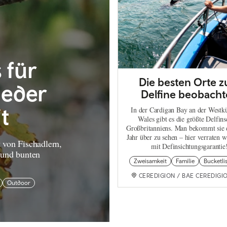
 für
Die besten Orte 
jeder
Delfine beobach
t
In der Cardigan Bay an der Westk
Wales gibt es die größte Delfins
Großbritanniens. Man bekommt sie 
Jahr über zu sehen – hier verraten w
 von Fischadlern,
mit Definsichtungsgarantie
 und bunten
Zweisamkeit
Familie
Bucketli
CEREDIGION / BAE CEREDIGI
Outdoor