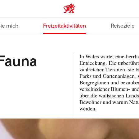
VisitWales home
Sie mich
Freizeitaktivitäten
Reiseziele
 Fauna
In Wales wartet eine herrl
Entdeckung. Die unberührte
zahlreicher Tierarten, sie
Parks und Gartenanlagen, s
Bergregionen und bezauber
verschiedener Blumen- und
über die walisischen Lands
Bewohner und warum Naturl
werden.