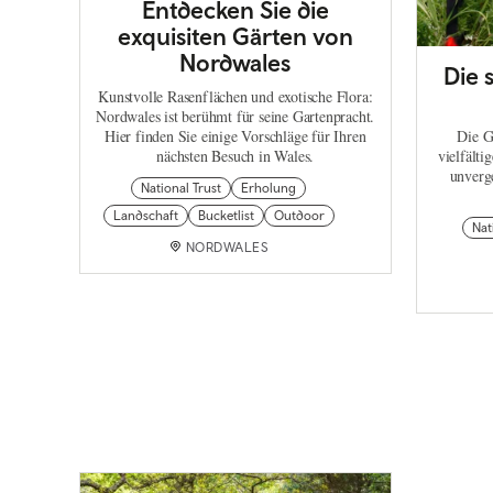
Entdecken Sie die
exquisiten Gärten von
Nordwales
Die 
Kunstvolle Rasenflächen und exotische Flora:
Nordwales ist berühmt für seine Gartenpracht.
Hier finden Sie einige Vorschläge für Ihren
Die G
nächsten Besuch in Wales.
vielfälti
unverg
National Trust
Erholung
Landschaft
Bucketlist
Outdoor
Nat
NORDWALES