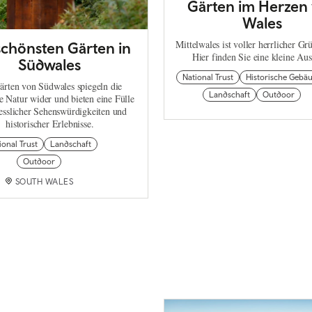
Gärten im Herzen
Wales
Mittelwales ist voller herrlicher Gr
schönsten Gärten in
Hier finden Sie eine kleine Au
Südwales
National Trust
Historische Gebä
ärten von Südwales spiegeln die
Landschaft
Outdoor
ge Natur wider und bieten eine Fülle
esslicher Sehenswürdigkeiten und
historischer Erlebnisse.
ional Trust
Landschaft
Outdoor
SOUTH WALES