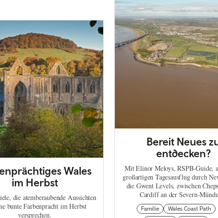
Bereit Neues z
entdecken?
Mit Elinor Meloys, RSPB-Guide, 
enprächtiges Wales
großartigen Tagesausflug durch Ne
im Herbst
die Gwent Levels, zwischen Chep
Cardiff an der Severn-Münd
iele, die atemberaubende Aussichten
ne bunte Farbenpracht im Herbst
Familie
Wales Coast Path
versprechen.