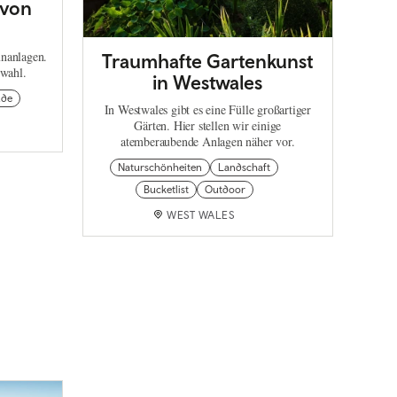
 von
ünanlagen.
Traumhafte Gartenkunst
swahl.
in Westwales
ude
In Westwales gibt es eine Fülle großartiger
Gärten. Hier stellen wir einige
atemberaubende Anlagen näher vor.
Naturschönheiten
Landschaft
Bucketlist
Outdoor
WEST WALES