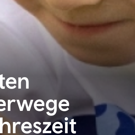
ten
erwege
hreszeit