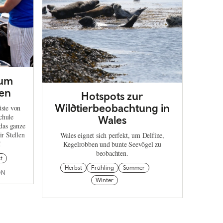
zum
ten
Hotspots zur
Wildtierbeobachtung in
üste von
chule
Wales
das ganze
ir Stellen
Wales eignet sich perfekt, um Delfine,
!
Kegelrobben und bunte Seevögel zu
beobachten.
st
Herbst
Frühling
Sommer
ON
Winter