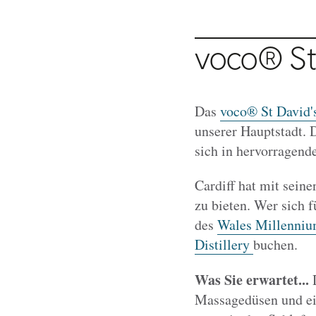
voco® St 
Das
voco® St David's
unserer Hauptstadt. 
sich in hervorragend
Cardiff hat mit sein
zu bieten. Wer sich f
des
Wales Millenniu
Distillery
buchen.
Was Sie erwartet...
D
Massagedüsen und ein