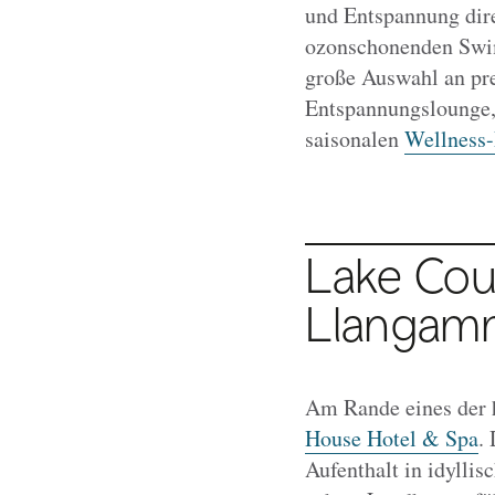
und Entspannung direk
ozonschonenden Swim
große Auswahl an pr
Entspannungslounge,
saisonalen
Wellness-
Lake Cou
Llangamm
Am Rande eines der h
House Hotel & Spa
.
Aufenthalt in idyllis