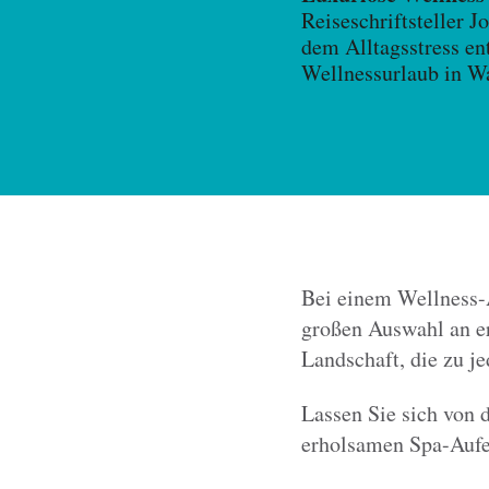
Reiseschriftsteller J
dem Alltagsstress en
Wellnessurlaub in Wa
Bei einem Wellness-Au
großen Auswahl an er
Landschaft, die zu jed
Lassen Sie sich von 
erholsamen Spa-Aufen