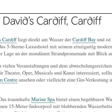
David’s Cardiff, Cardiff
 Cardiff
liegt direkt am Wasser der
Cardiff Bay
und ist
Das 5-Sterne-Luxushotel mit seinem einzigartig modern
er Lage an der mondänen Strandpromenade mit Blick au
en vielen Veranstaltungen und dem abwechslungsreichen
ür Theater, Oper, Musicals und Kunst interessiert, sollt
m Centre
ansehen oder vielleicht eine Gin-Verkostung i
as traumhafte
Marine Spa
bietet einen begehbaren Was
en 15-Meter-Indoorpool mit blubbernden Wasserbetten,