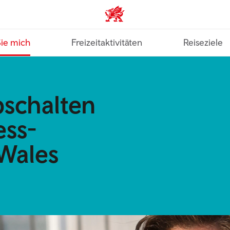
VisitWales home
Sie mich
Freizeitaktivitäten
Reiseziele
schalten
ess-
Wales