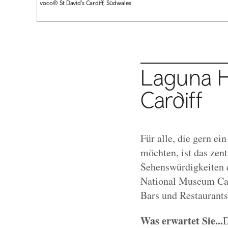
voco® St David’s Cardiff, Südwales
Laguna He
Cardiff
Für alle, die gern e
möchten, ist das zen
Sehenswürdigkeiten de
National Museum Card
Bars und Restaurants
Was erwartet Sie...
D