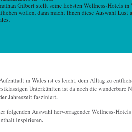
onathan Gilbert stellt seine liebsten Wellness-Hotels i
tfliehen wollen, dann macht Ihnen diese Auswahl Lust a
les.
fenthalt in Wales ist es leicht, dem Alltag zu entflie
stklassigen Unterkünften ist da noch die wunderbare N
er Jahreszeit fasziniert.
der folgenden Auswahl hervorragender Wellness-Hotels
thalt inspirieren.