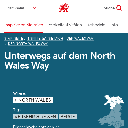
Direkt
Visit Wales DE
Suche
VisitWales home
zum
Seiteninhalt
Inspirieren Sie mich
Freizeitaktivitäten
Reiseziele
Info
STARTSEITE
INSPIRIEREN SIE MICH
DER WALES WAY
DER NORTH WALES WAY
Unterwegs auf dem North
Wales Way
Where:
NORTH WALES
Tags:
VERKEHR & REISEN
BERGE
Bildnachweise anzeigen