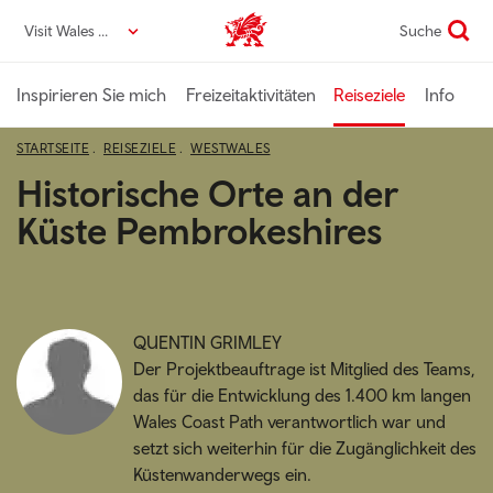
Direkt
Visit Wales DE
Suche
VisitWales home
zum
Seiteninhalt
Inspirieren Sie mich
Freizeitaktivitäten
Reiseziele
Info
STARTSEITE
REISEZIELE
WESTWALES
Historische Orte an der
Küste Pembrokeshires
QUENTIN GRIMLEY
Der Projektbeauftrage ist Mitglied des Teams,
das für die Entwicklung des 1.400 km langen
Wales Coast Path verantwortlich war und
setzt sich weiterhin für die Zugänglichkeit des
Küstenwanderwegs ein.