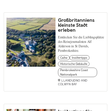
Großbritanniens
kleinste Stadt
erleben
Entdecken Sie die Lieblingsplätze
des Reisejournalisten Alf
Alderson in St Davids,
Pembrokeshire.
Cadw
Insidertipps
Historische Gebäude
Pembrokeshire Coast
Nationalpark
LLANDUDNO AND
COLWYN BAY