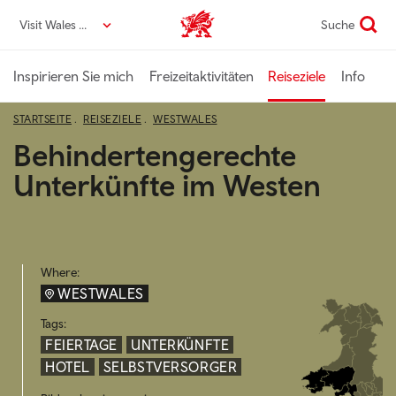
Direkt
Visit Wales DE
Suche
VisitWales home
zum
Seiteninhalt
Inspirieren Sie mich
Freizeitaktivitäten
Reiseziele
Info
STARTSEITE
REISEZIELE
WESTWALES
Behindertengerechte
Unterkünfte im Westen
Where:
WESTWALES
Tags:
FEIERTAGE
UNTERKÜNFTE
HOTEL
SELBSTVERSORGER