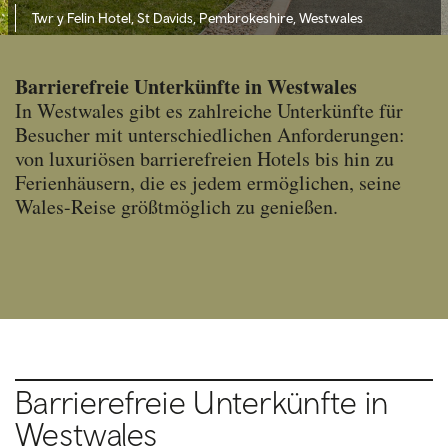
Twr y Felin Hotel, St Davids, Pembrokeshire, Westwales
Barrierefreie Unterkünfte in Westwales
In Westwales gibt es zahlreiche Unterkünfte für
Besucher mit unterschiedlichen Anforderungen:
von luxuriösen barrierefreien Hotels bis hin zu
Ferienhäusern, die es jedem ermöglichen, seine
Wales-Reise größtmöglich zu genießen.
Barrierefreie Unterkünfte in
Westwales