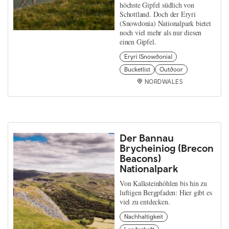
höchste Gipfel südlich von
Schottland. Doch der Eryri
(Snowdonia) Nationalpark bietet
noch viel mehr als nur diesen
einen Gipfel.
Eryri (Snowdonia)
Bucketlist
Outdoor
NORDWALES
Der Bannau
Brycheiniog (Brecon
Beacons)
Nationalpark
Von Kalksteinhöhlen bis hin zu
luftigen Bergpfaden: Hier gibt es
viel zu entdecken.
Nachhaltigkeit