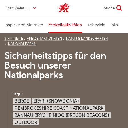
Direkt
Visit Wales DE
Suche
VisitWales home
zum
Seiteninhalt
Inspirieren Sie mich
Freizeitaktivitäten
Reiseziele
Info
STARTSEITE
FREIZEITAKTIVITÄTEN
NATUR & LANDSCHAFTEN
NATIONALPARKS
Sicherheitstipps für den
Besuch unserer
Nationalparks
Tags:
BERGE
ERYRI (SNOWDONIA)
PEMBROKESHIRE COAST NATIONALPARK
BANNAU BRYCHEINIOG (BRECON BEACONS)
OUTDOOR