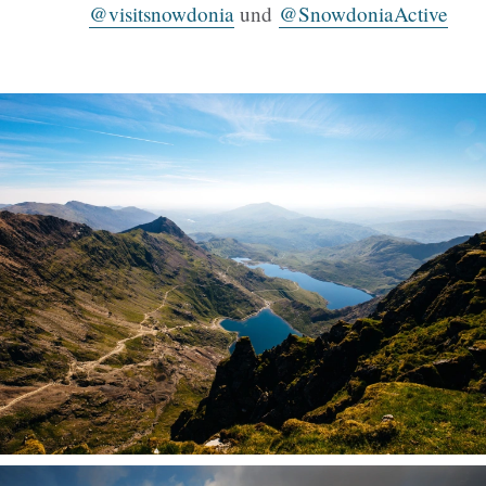
@visitsnowdonia
und
@SnowdoniaActive