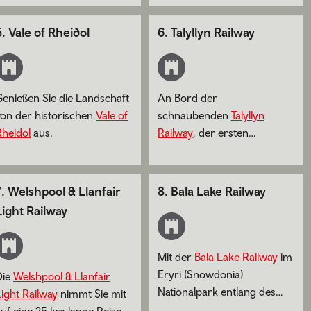
Brycheiniog Nationalparks.
5
.
Vale of Rheidol
6
.
Talyllyn Railway
Genießen Sie die Landschaft
An Bord der
von der historischen
Vale of
schnaubenden
Talyllyn
Rheidol
aus.
Railway
, der ersten
erhaltenen Eisenbahn der
Welt, durch die südlichen
Ausläufer des Eryri
7
.
Welshpool & Llanfair
8
.
Bala Lake Railway
(Snowdonia) Nationalparks.
Light Railway
Mit der
Bala Lake Railway
im
Eryri (Snowdonia)
Die
Welshpool & Llanfair
Nationalpark entlang des
ight Railway
nimmt Sie mit
größten Süßwassersees von
uf eine 25 km lange Reise