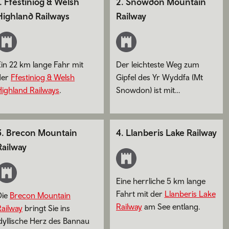
.
Ffestiniog & Welsh
2
.
Snowdon Mountain
Highland Railways
Railway
Ein 22 km lange Fahr mit
Der leichteste Weg zum
der
Ffestiniog & Welsh
Gipfel des Yr Wyddfa (Mt
Highland Railways
.
Snowdon) ist mit
der
Snowdon Mountain
Railway
.
3
.
Brecon Mountain
4
.
Llanberis Lake Railway
Railway
Eine herrliche 5 km lange
Fahrt mit der
Llanberis Lake
Die
Brecon Mountain
Railway
am See entlang.
Railway
bringt Sie ins
dyllische Herz des Bannau