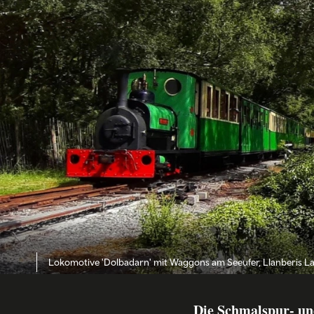
Lokomotive 'Dolbadarn' mit Waggons am Seeufer, Llanberis L
Die Schmalspur- u