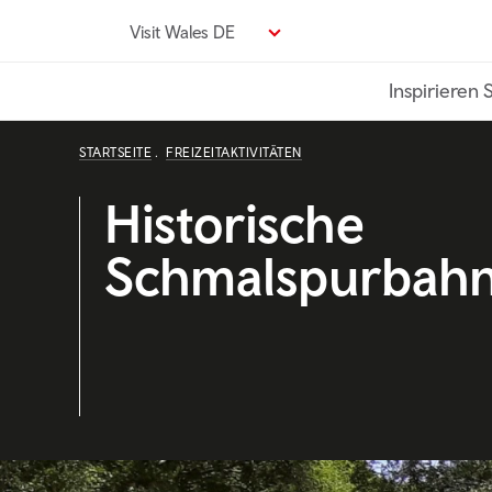
Direkt
Visit Wales DE
zum
Seiteninhalt
Inspirieren 
STARTSEITE
FREIZEITAKTIVITÄTEN
Historische
Schmalspurbah