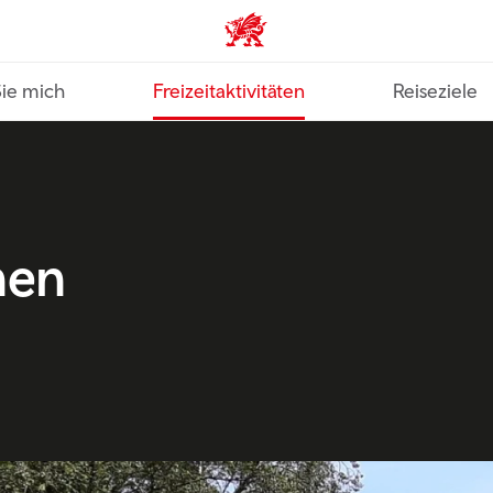
VisitWales home
Sie mich
Freizeitaktivitäten
Reiseziele
nen