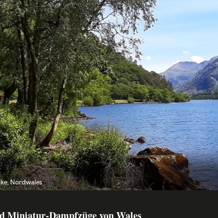
ake, Nordwales
nd Miniatur-Dampfzüge von Wales