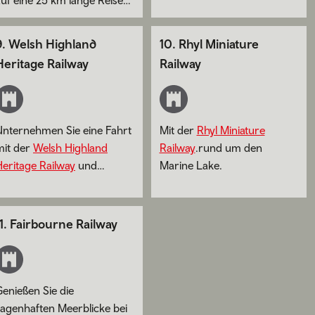
Wales.
durch die malerische
andschaft von Mittelwales.
9
.
Welsh Highland
10
.
Rhyl Miniature
Heritage Railway
Railway
Unternehmen Sie eine Fahrt
Mit der
Rhyl Miniature
mit der
Welsh Highland
Railway
.rund um den
Heritage Railway
und
Marine Lake.
verpassen nicht das neue
Heritage Centre.
1
.
Fairbourne Railway
enießen Sie die
sagenhaften Meerblicke bei