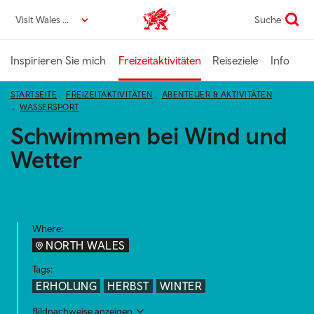
Direkt
Visit Wales DE
Suche
VisitWales home
zum
Seiteninhalt
Inspirieren Sie mich
Freizeitaktivitäten
Reiseziele
Info
STARTSEITE
FREIZEITAKTIVITÄTEN
ABENTEUER & AKTIVITÄTEN
WASSERSPORT
Schwimmen bei Wind und
Wetter
Where:
NORTH WALES
Tags:
ERHOLUNG
HERBST
WINTER
Bildnachweise anzeigen