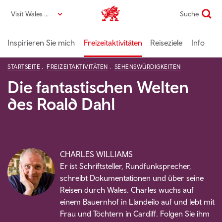
Direkt
Visit Wales DE
Suche
VisitWales home
zum
Seiteninhalt
Inspirieren Sie mich
Freizeitaktivitäten
Reiseziele
Info
STARTSEITE
FREIZEITAKTIVITÄTEN
SEHENSWÜRDIGKEITEN
Die fantastischen Welten
des Roald Dahl
CHARLES WILLIAMS
Er ist Schriftsteller, Rundfunksprecher,
schreibt Dokumentationen und über seine
Reisen durch Wales. Charles wuchs auf
einem Bauernhof in Llandeilo auf und lebt mit
Frau und Töchtern in Cardiff. Folgen Sie ihm