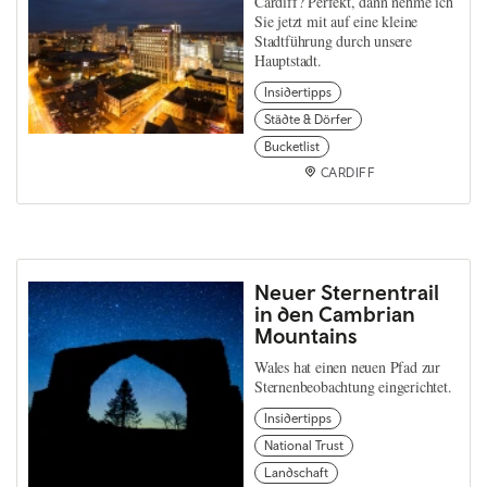
Cardiff? Perfekt, dann nehme ich
Sie jetzt mit auf eine kleine
Stadtführung durch unsere
Hauptstadt.
Insidertipps
Städte & Dörfer
Bucketlist
CARDIFF
Neuer Sternentrail
in den Cambrian
Mountains
Wales hat einen neuen Pfad zur
Sternenbeobachtung eingerichtet.
Insidertipps
National Trust
Landschaft