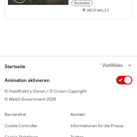
Bucketlist
WESTWALES
VisitWales
Startseite
Animation aktivieren
© Hawlfraint y Goron / © Crown Copyright
© Welsh Government 2026
Footer navigation
Barrierefrei
Kontakt
Cookie Controller
Informationen für die Presse
Cookie-Richtlinien
Twitter