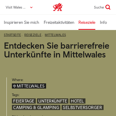
Direkt
Visit Wales DE
Suche
VisitWales home
zum
Seiteninhalt
Inspirieren Sie mich
Freizeitaktivitäten
Reiseziele
Info
STARTSEITE
REISEZIELE
MITTELWALES
Entdecken Sie barrierefreie
Unterkünfte in Mittelwales
Where:
MITTELWALES
Tags:
FEIERTAGE
UNTERKÜNFTE
HOTEL
CAMPING & GLAMPING
SELBSTVERSORGER