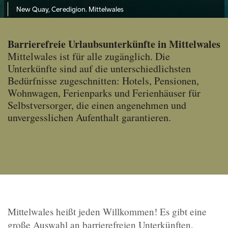
New Quay, Ceredigion. Mittelwales
Barrierefreie Urlaubsunterkünfte in Mittelwales
Mittelwales ist für alle zugänglich. Die
Unterkünfte sind auf die unterschiedlichsten
Bedürfnisse zugeschnitten: Hotels, Pensionen,
Wohnwagen, Ferienparks und Ferienhäuser für
Selbstversorger, die einen angenehmen und
unvergesslichen Aufenthalt garantieren.
Mittelwales heißt jeden Willkommen! Es gibt eine
große Auswahl an barrierefreien Unterkünften,