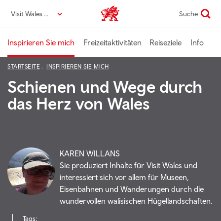
Direkt
Visit Wales DE
Suche
VisitWales home
zum
Seiteninhalt
Inspirieren Sie mich
Freizeitaktivitäten
Reiseziele
Info
STARTSEITE
INSPIRIEREN SIE MICH
Schienen und Wege durch
das Herz von Wales
KAREN WILLANS
Sie produziert Inhalte für Visit Wales und
interessiert sich vor allem für Museen,
Eisenbahnen und Wanderungen durch die
wundervollen walisischen Hügellandschaften.
Tags: