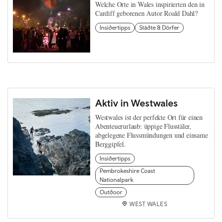
Welche Orte in Wales inspirierten den in
Cardiff geborenen Autor Roald Dahl?
Insidertipps
Städte & Dörfer
Aktiv in Westwales
Westwales ist der perfekte Ort für einen
Abenteuerurlaub: üppige Flusstäler,
abgelegene Flussmündungen und einsame
Berggipfel.
Insidertipps
Pembrokeshire Coast
Nationalpark
Outdoor
WEST WALES