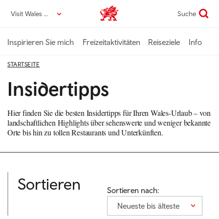
Direkt
Visit Wales DE
Suche
VisitWales home
zum
Seiteninhalt
Inspirieren Sie mich
Freizeitaktivitäten
Reiseziele
Info
STARTSEITE
Insidertipps
Hier finden Sie die besten Insidertipps für Ihren Wales-Urlaub – von
landschaftlichen Highlights über sehenswerte und weniger bekannte
Orte bis hin zu tollen Restaurants und Unterkünften.
Sortieren
Sortieren nach:
Neueste bis älteste