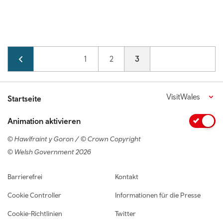
Pagination
Page
1
Page
2
Current page
3
VisitWales
Startseite
Animation aktivieren
© Hawlfraint y Goron / © Crown Copyright
© Welsh Government 2026
Footer navigation
Barrierefrei
Kontakt
Cookie Controller
Informationen für die Presse
Cookie-Richtlinien
Twitter