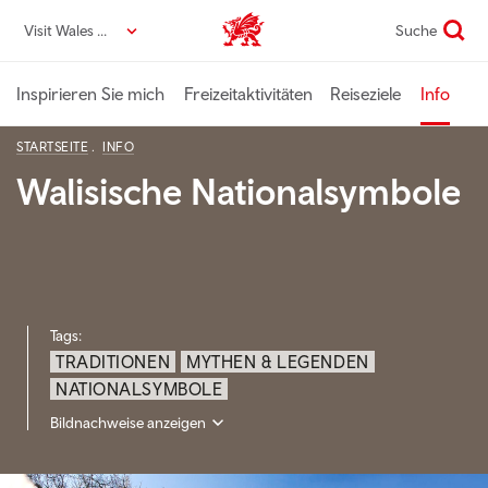
Direkt
Visit Wales DE
Suche
VisitWales home
zum
Seiteninhalt
Inspirieren Sie mich
Freizeitaktivitäten
Reiseziele
Info
STARTSEITE
INFO
Walisische Nationalsymbole
Tags:
TRADITIONEN
MYTHEN & LEGENDEN
NATIONALSYMBOLE
Bildnachweise anzeigen