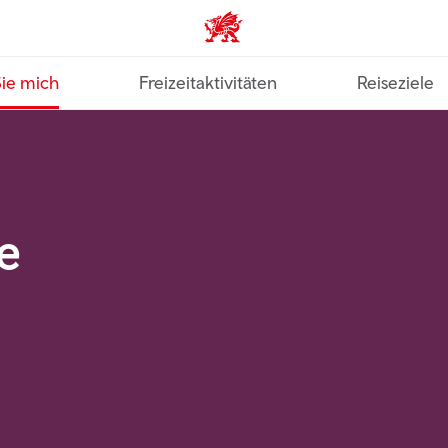
VisitWales home
Sie mich
Freizeitaktivitäten
Reiseziele
e