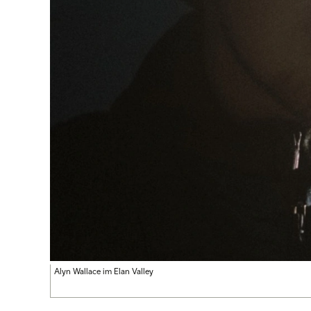
Alyn Wallace im Elan Valley