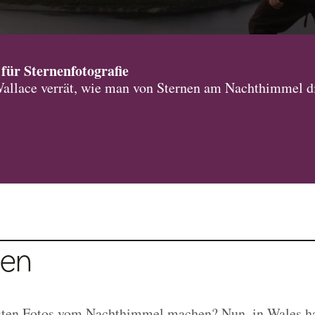
für Sternenfotografie
allace verrät, wie man von Sternen am Nachthimmel di
gen
ten Fotos vom Nachthimmel machen? Nun, in Wales ha