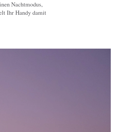
einen Nachtmodus,
elt Ihr Handy damit